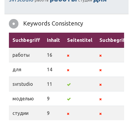
работа
студия
Keywords Consistency
Suchbegriff
Inhalt
Seitentitel
Suchbegriffe
работы
16
для
14
svrstudio
11
моделью
9
студии
9