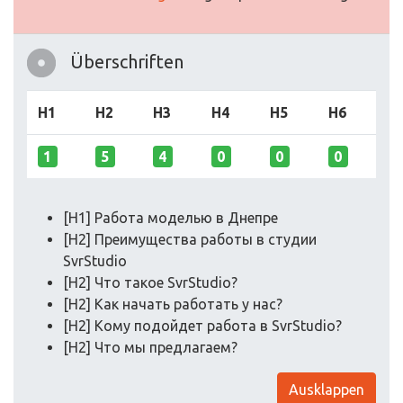
Überschriften
H1
H2
H3
H4
H5
H6
1
5
4
0
0
0
[H1] Работа моделью в Днепре
[H2] Преимущества работы в студии
SvrStudio
[H2] Что такое SvrStudio?
[H2] Как начать работать у нас?
[H2] Кому подойдет работа в SvrStudio?
[H2] Что мы предлагаем?
Ausklappen