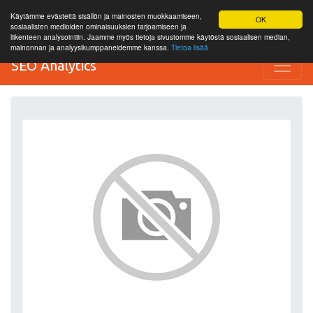
Käytämme evästeitä sisällön ja mainosten muokkaamiseen,
OK
sosiaalisten medioiden ominaisuuksien tarjoamiseen ja
liikenteen analysointiin. Jaamme myös tietoja sivustomme käytöstä sosiaalisen median,
mainonnan ja analyysikumppaneidemme kanssa.
Tietoa lisää
SEO Analytics