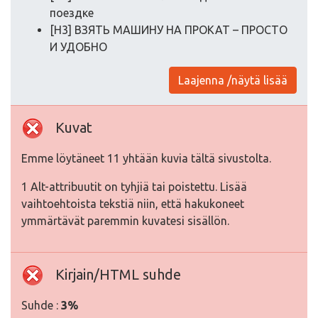
поездке
[H3] ВЗЯТЬ МАШИНУ НА ПРОКАТ – ПРОСТО
И УДОБНО
Laajenna /näytä lisää
Kuvat
Emme löytäneet 11 yhtään kuvia tältä sivustolta.
1 Alt-attribuutit on tyhjiä tai poistettu. Lisää
vaihtoehtoista tekstiä niin, että hakukoneet
ymmärtävät paremmin kuvatesi sisällön.
Kirjain/HTML suhde
Suhde :
3%