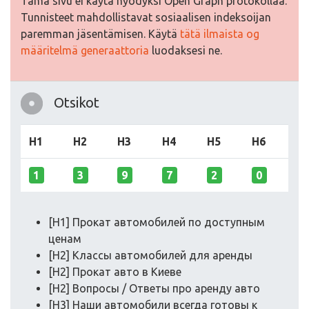
Tämä sivu ei käytä hyödyksi Open Graph protokollaa.
Tunnisteet mahdollistavat sosiaalisen indeksoijan
paremman jäsentämisen. Käytä
tätä ilmaista og
määritelmä generaattoria
luodaksesi ne.
Otsikot
H1
H2
H3
H4
H5
H6
1
3
9
7
2
0
[H1] Прокат автомобилей по доступным
ценам
[H2] Классы автомобилей для аренды
[H2] Прокат авто в Киеве
[H2] Вопросы / Ответы про аренду авто
[H3] Наши автомобили всегда готовы к