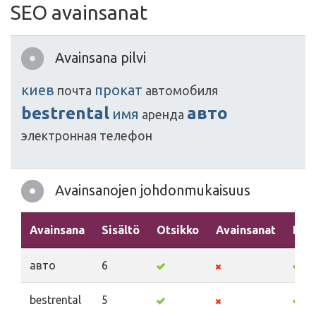
SEO avainsanat
Avainsana pilvi
киев
прокат
почта
автомобиля
bestrental
авто
имя
аренда
электронная
телефон
Avainsanojen johdonmukaisuus
Avainsana
Sisältö
Otsikko
Avainsanat
Kuv
авто
6
bestrental
5