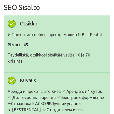
SEO Sisältö
Otsikko
ᐈ Прокат авто Киев, аренда машин ᐈ BestRental
Pituus : 45
Täydellistä, otsikkosi sisältää väliltä 10 ja 70
kirjainta.
Kuvaus
Аренда и прокат авто Киев ✅️ Аренда от 1 суток
✅️ Долгосрочная аренда ✅️ Быстрое оформление
☂️Страховка КАСКО ❤️Лучшие услови
в【BESTRENTAL】✅️С водителем и без