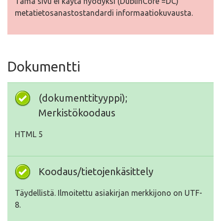
Tämä sivu ei käytä hyödyksi (DublinCore =DC)
metatietosanastostandardi informaatiokuvausta.
Dokumentti
(dokumenttityyppi);
Merkistökoodaus
HTML 5
Koodaus/tietojenkäsittely
Täydellistä. Ilmoitettu asiakirjan merkkijono on UTF-
8.