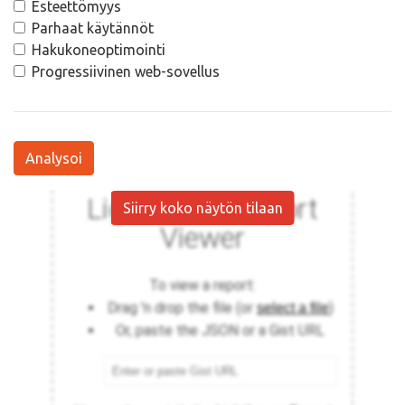
Esteettömyys
Parhaat käytännöt
Hakukoneoptimointi
Progressiivinen web-sovellus
Analysoi
Siirry koko näytön tilaan