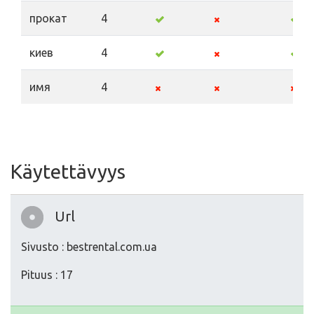
прокат
4
киев
4
имя
4
Käytettävyys
Url
Sivusto : bestrental.com.ua
Pituus : 17