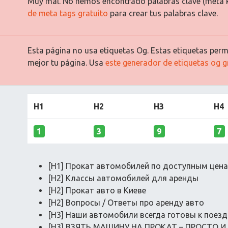
Muy mal. No hemos encontrado palabras clave (meta 
de meta tags gratuito
para crear tus palabras clave.
Esta página no usa etiquetas Og. Estas etiquetas permi
mejor tu página. Usa
este generador de etiquetas og g
H1
H2
H3
H4
1
3
9
7
[H1] Прокат автомобилей по доступным цен
[H2] Классы автомобилей для аренды
[H2] Прокат авто в Киеве
[H2] Вопросы / Ответы про аренду авто
[H3] Наши автомобили всегда готовы к поезд
[H3] ВЗЯТЬ МАШИНУ НА ПРОКАТ – ПРОСТО 