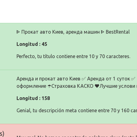
ᐈ Прокат авто Киев, аренда машин ᐈ BestRental
Longitud : 45
Perfecto, tu título contiene entre 10 y 70 caracteres.
Аренда и прокат авто Киев ✅️ Аренда от 1 суток ✅
оформление ☂️Страховка КАСКО ❤️Лучшие услови
Longitud : 158
Genial, tu descripción meta contiene entre 70 y 160 ca
s)