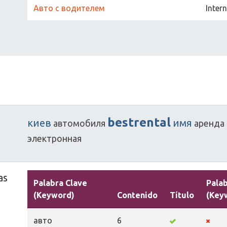
Авто с водителем
Inter
bestrental
киев
имя
автомобиля
аренда
электронная
as
Palabra Clave
Palab
(Keyword)
Contenido
Título
(Key
авто
6