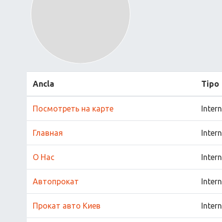
Ancla
Tipo
Посмотреть на карте
Inter
Главная
Inter
О Нас
Inter
Автопрокат
Inter
Прокат авто Киев
Inter