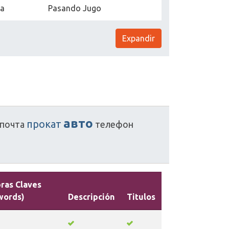
na
Pasando Jugo
Expandir
авто
прокат
почта
телефон
ras Claves
words)
Descripción
Titulos