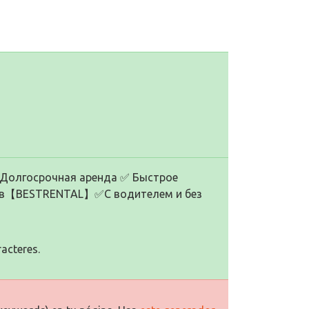
️ Долгосрочная аренда ✅️ Быстрое
 в【BESTRENTAL】✅️С водителем и без
racteres.