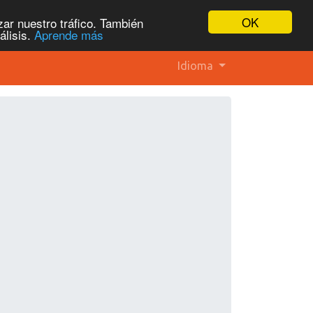
OK
ar nuestro tráfico. También
álisis.
Aprende más
Idioma