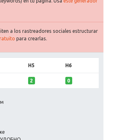
keywords) en tu página. Usa
este generador
ten a los rastreadores sociales estructurar
ratuito
para crearlas.
H5
H6
2
0
ам
ке
И УДОБНО