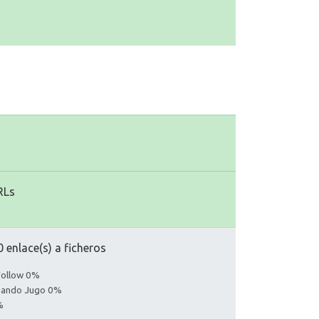
RLs
 enlace(s) a ficheros
Follow 0%
asando Jugo 0%
%