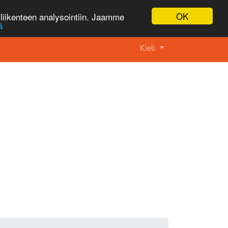
OK
liikenteen analysointiin. Jaamme
ä
Kieli