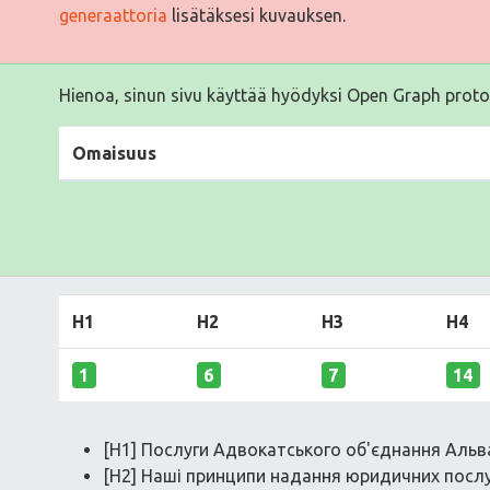
generaattoria
lisätäksesi kuvauksen.
Hienoa, sinun sivu käyttää hyödyksi Open Graph proto
Omaisuus
H1
H2
H3
H4
1
6
7
14
[H1] Послуги Адвокатського об'єднання Альв
[H2] Наші принципи надання юридичних посл