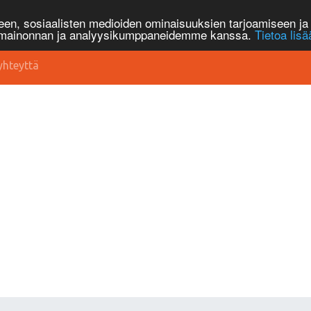
n, sosiaalisten medioiden ominaisuuksien tarjoamiseen ja 
, mainonnan ja analyysikumppaneidemme kanssa.
Tietoa lisä
yhteyttä