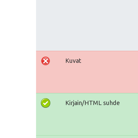
Kuvat
Kirjain/HTML suhde