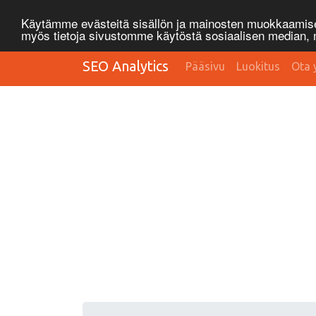
Käytämme evästeitä sisällön ja mainosten muokkaamisee
myös tietoja sivustomme käytöstä sosiaalisen median
SEO Analytics
Pääsivu
Luokitus
Ota 