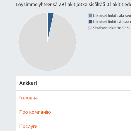
Löysimme yhteensä 29 linkit jotka sisältää 0 linkit tied
Ulkoiset linkit : älä s
Ulkoiset linkit : Ant
Sisäiset linkit 96.55%
Ankkuri
Головна
Про компанію
Послуги