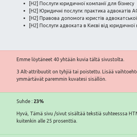
[H2] Послуги юридичної компанії для бізнесу
[H2] Юридичні послуги: практика адвокатів А
[H2] Правова допомога юристів адвокатської 
[H2] Послуги адвоката в Києві від юридичної 
Emme löytäneet 40 yhtään kuvia tältä sivustolta.
3 Alt-attribuutit on tyhjiä tai poistettu. Lisää vaihtoeh
ymmärtävät paremmin kuvatesi sisällön.
Suhde :
23%
Hyvä, Tämä sivu /sivut sisältää tekstiä suhteesssa H
kuitenkin alle 25 prosenttia.