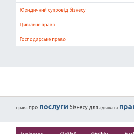
Юридичний супровід бізнесу
Цивільне право
Господарське право
послуги
пра
про
бізнесу
для
права
адвоката