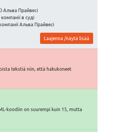
О Альва Прайвесі
компанії в суді
компанії Альва Прайвесі
Laajenna /näytä lisää
toista tekstiä niin, että hakukoneet
TML-koodiin on suurempi kuin 15, mutta