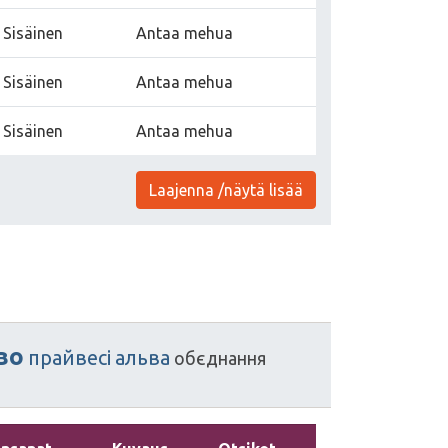
Sisäinen
Antaa mehua
Sisäinen
Antaa mehua
Sisäinen
Antaa mehua
Laajenna /näytä lisää
во
прайвесі
альва
обєднання