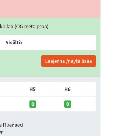
kollaa (OG meta prop).
Sisältö
Laajenna /näytä lisää
H5
H6
0
0
а Прайвесі
уг