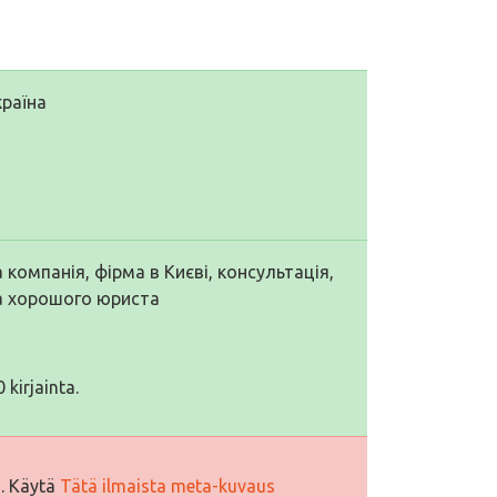
країна
компанія, фірма в Києві, консультація,
а хорошого юриста
 kirjainta.
i. Käytä
Tätä ilmaista meta-kuvaus