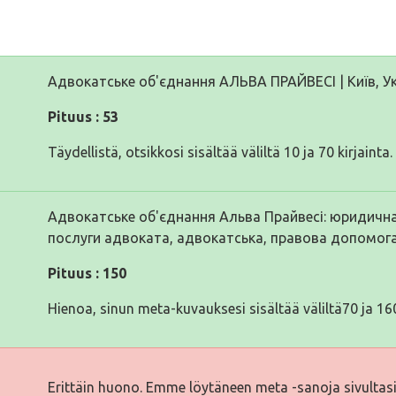
Адвокатське об'єднання АЛЬВА ПРАЙВЕСІ | Київ, У
Pituus : 53
Täydellistä, otsikkosi sisältää väliltä 10 ja 70 kirjainta.
Адвокатське об'єднання Альва Прайвесі: юридична 
послуги адвоката, адвокатська, правова допомог
Pituus : 150
Hienoa, sinun meta-kuvauksesi sisältää väliltä70 ja 160
Erittäin huono. Emme löytäneen meta -sanoja sivultas