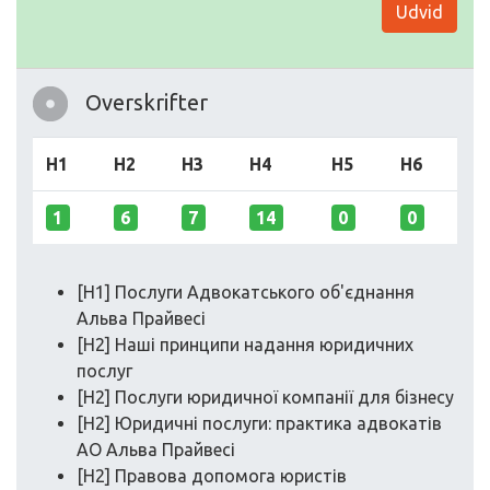
Udvid
Overskrifter
H1
H2
H3
H4
H5
H6
1
6
7
14
0
0
[H1] Послуги Адвокатського об'єднання
Альва Прайвесі
[H2] Наші принципи надання юридичних
послуг
[H2] Послуги юридичної компанії для бізнесу
[H2] Юридичні послуги: практика адвокатів
АО Альва Прайвесі
[H2] Правова допомога юристів