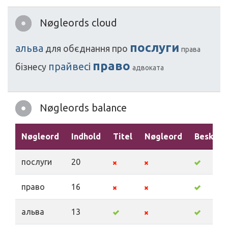
Nøgleords cloud
послуги
альва
для
обєднання
про
права
право
прайвесі
бізнесу
адвоката
Nøgleords balance
Nøgleord
Indhold
Titel
Nøgleord
Beskriv
послуги
20
право
16
альва
13