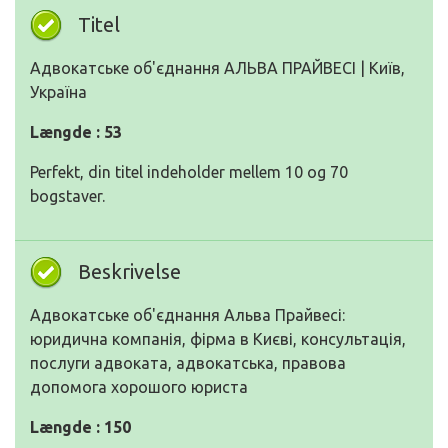
Titel
Адвокатське об'єднання АЛЬВА ПРАЙВЕСІ | Київ,
Україна
Længde : 53
Perfekt, din titel indeholder mellem 10 og 70
bogstaver.
Beskrivelse
Адвокатське об'єднання Альва Прайвесі:
юридична компанія, фірма в Києві, консультація,
послуги адвоката, адвокатська, правова
допомога хорошого юриста
Længde : 150