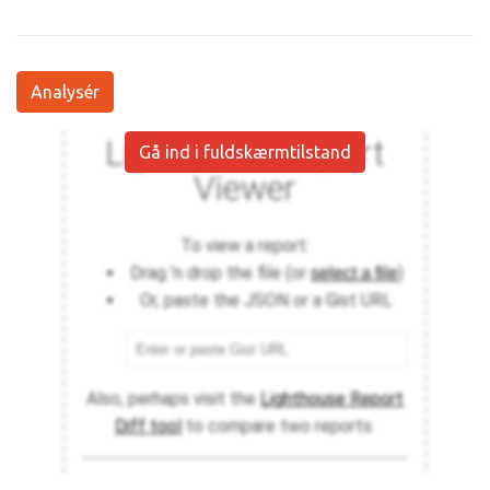
Analysér
Gå ind i fuldskærmtilstand