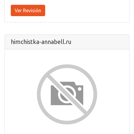
Ver Revisión
himchistka-annabell.ru