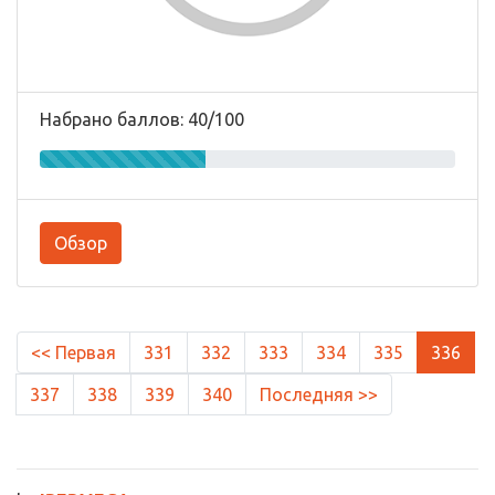
Набрано баллов: 40/100
Обзор
<< Первая
331
332
333
334
335
336
337
338
339
340
Последняя >>