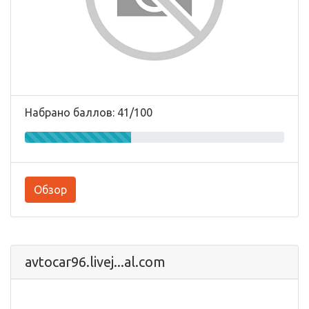
Набрано баллов: 41/100
Обзор
avtocar96.livej...al.com