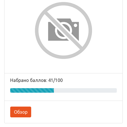
Набрано баллов: 41/100
Обзор