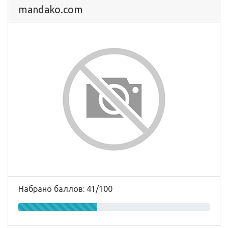
mandako.com
Набрано баллов: 41/100