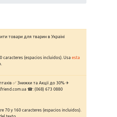
пити товари для тварин в Україні
70 caracteres (espacios incluidos). Usa
esta
o.
 птахів ✅ Знижки та Акції до 30% ✈
lfriend.com.ua ☎: (068) 673 0880
e 70 y 160 caracteres (espacios incluidos).
del texto.