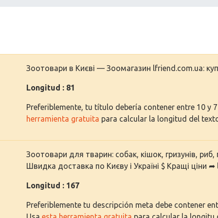
Зоотовари в Києві — Зоомагазин lfriend.com.ua: ку
Longitud : 81
Preferiblemente, tu título debería contener entre 10 y 
herramienta gratuita
para calcular la longitud del text
Зоотовари для тварин: собак, кішок, гризунів, риб,
Швидка доставка по Києву і Україні $ Кращі ціни ➦ 
Longitud : 167
Preferiblemente tu descripción meta debe contener entr
Usa
esta herramienta gratuita
para calcular la longitu 