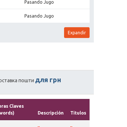
Pasando Jugo
Pasando Jugo
Expandir
для
грн
оставка
пошти
bras Claves
words)
Descripción
Titulos