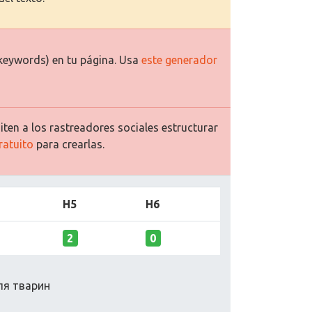
keywords) en tu página. Usa
este generador
ten a los rastreadores sociales estructurar
ratuito
para crearlas.
H5
H6
2
0
для тварин