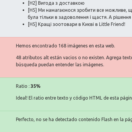
[H2] Вигода з доставкою
[H5] Ми намагаємося зробити все можливе,
була тільки в задоволення і щастя. А рішення
[H5] Кращі зоотовари в Києві в Little Friend!
Hemos encontrado 168 imágenes en esta web.
48 atributos alt están vacios o no existen. Agrega tex
búsqueda puedan entender las imágenes.
Ratio :
35%
Ideal! El ratio entre texto y código HTML de esta págin
Perfecto, no se ha detectado contenido Flash en la pág