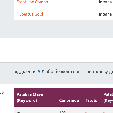
FrontLine Combo
Interna
Hubertus Gold
Interna
від
відділення
або
безкоштовна
нової
києву
д
as
Palabra Clave
Pala
(Keyword)
Contenido
Título
(Key
грн
103