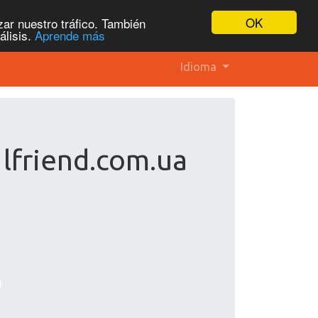
OK
ar nuestro tráfico. También
álisis.
Aprende más
Idioma
 lfriend.com.ua