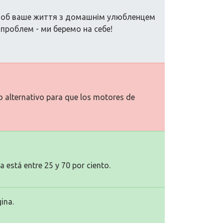
 щоб ваше життя з домашнім улюбленцем
 проблем - ми беремо на себе!
to alternativo para que los motores de
a está entre 25 y 70 por ciento.
ina.