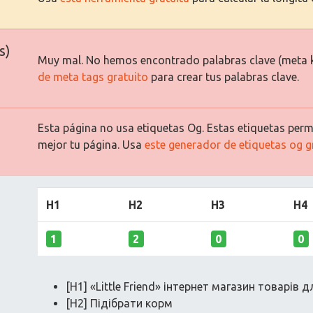
s)
Muy mal. No hemos encontrado palabras clave (meta 
de meta tags gratuito
para crear tus palabras clave.
Esta página no usa etiquetas Og. Estas etiquetas permi
mejor tu página. Usa
este generador de etiquetas og g
H1
H2
H3
H4
1
2
0
0
[H1] «Little Friend» інтернет магазин товарів 
[H2] Підібрати корм