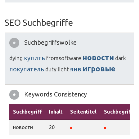
SEO Suchbegriffe
Suchbegriffswolke
новости
купить
dying
fromsoftware
dark
игровые
покупатель
янв
duty
light
Keywords Consistency
Suchbegriff
Inhalt
Seitentitel
Suchbegriffe
новости
20