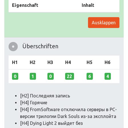
Eigenschaft
Inhalt
Ausklappen
Überschriften
H1
H2
H3
H4
H5
H6
0
1
0
22
6
4
[H2] Последняя запись
[H4] Горячие
[H4] FromSoftware отключила серверы в PC-
версии трилогии Dark Souls из-за эксплойта
[H4] Dying Light 2 выйдет без