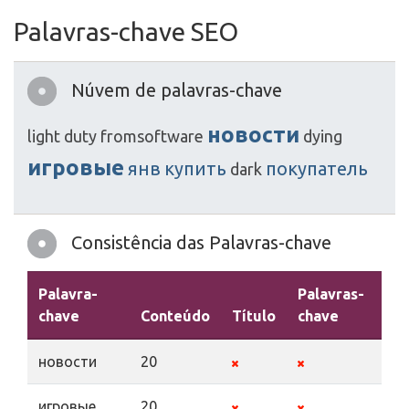
Palavras-chave SEO
Núvem de palavras-chave
новости
light
duty
fromsoftware
dying
игровые
янв
купить
покупатель
dark
Consistência das Palavras-chave
Palavra-
Palavras-
chave
Conteúdo
Título
chave
De
новости
20
игровые
20