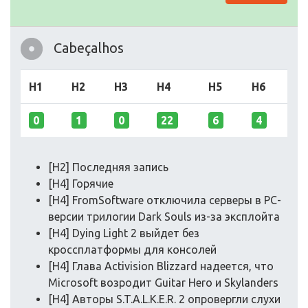
Cabeçalhos
H1
H2
H3
H4
H5
H6
0
1
0
22
6
4
[H2] Последняя запись
[H4] Горячие
[H4] FromSoftware отключила серверы в PC-
версии трилогии Dark Souls из-за эксплойта
[H4] Dying Light 2 выйдет без
кроссплатформы для консолей
[H4] Глава Activision Blizzard надеется, что
Microsoft возродит Guitar Hero и Skylanders
[H4] Авторы S.T.A.L.K.E.R. 2 опровергли слухи