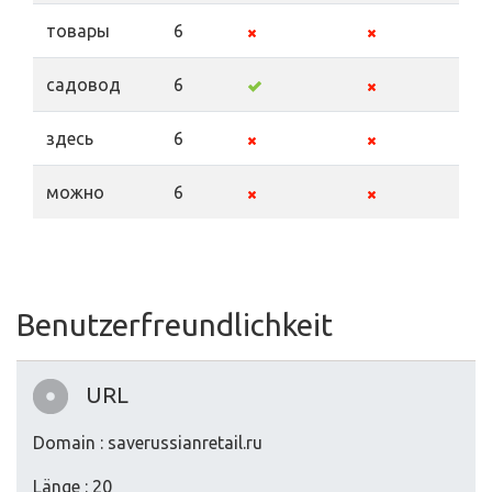
товары
6
садовод
6
здесь
6
можно
6
Benutzerfreundlichkeit
URL
Domain : saverussianretail.ru
Länge : 20