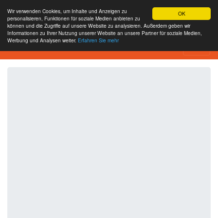
Wir verwenden Cookies, um Inhalte und Anzeigen zu
OK
personalisieren, Funktionen für soziale Medien anbieten zu
können und die Zugriffe auf unsere Website zu analysieren. Außerdem geben wir
Informationen zu Ihrer Nutzung unserer Website an unsere Partner für soziale Medien,
Werbung und Analysen weiter.
Erfahren Sie mehr
SEO Analytics