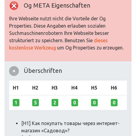
Og META Eigenschaften
Ihre Webseite nutzt nicht die Vorteile der Og
Properties. Diese Angaben erlauben sozialen
Suchmaschinenrobotern Ihre Webseite besser
strukturiert zu speichern. Benutzen Sie
dieses
kostenlose Werkzeug
um Og Properties zu erzeugen.
Überschriften
H1
H2
H3
H4
H5
H6
1
5
2
0
0
0
[H1] Как покупать товары через интернет-
магазин «Садовод»?