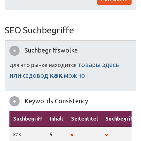
SEO Suchbegriffe
Suchbegriffswolke
товары
здесь
для
что
рынке
находится
как
или
садовод
можно
Keywords Consistency
Suchbegriff
Inhalt
Seitentitel
Suchbegriffe
как
9