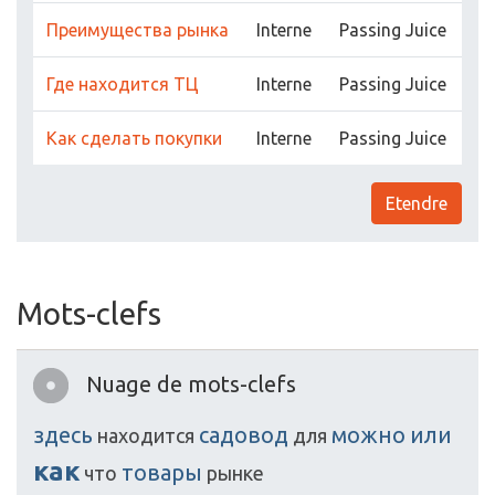
Преимущества рынка
Interne
Passing Juice
Где находится ТЦ
Interne
Passing Juice
Как сделать покупки
Interne
Passing Juice
Etendre
Mots-clefs
Nuage de mots-clefs
здесь
садовод
можно
или
находится
для
как
товары
что
рынке