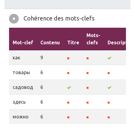
Cohérence des mots-clefs
Mots-
Mot-clef
Contenu
Titre
clefs
Description
как
9
товары
6
садовод
6
здесь
6
можно
6