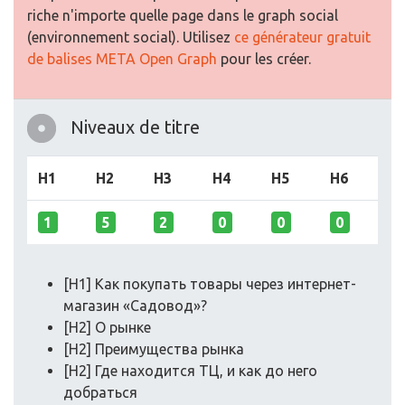
riche n'importe quelle page dans le graph social
(environnement social). Utilisez
ce générateur gratuit
de balises META Open Graph
pour les créer.
Niveaux de titre
H1
H2
H3
H4
H5
H6
1
5
2
0
0
0
[H1] Как покупать товары через интернет-
магазин «Садовод»?
[H2] О рынке
[H2] Преимущества рынка
[H2] Где находится ТЦ, и как до него
добраться