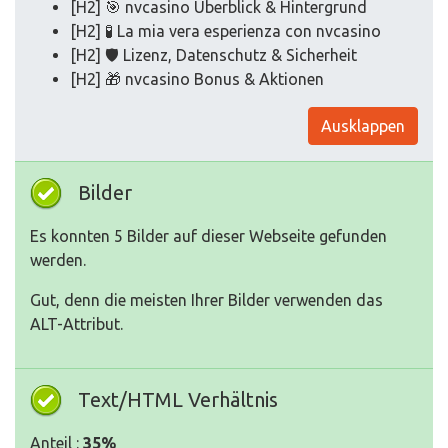
[H2] 🎯 nvcasino Überblick & Hintergrund
[H2] 🧪 La mia vera esperienza con nvcasino
[H2] 🛡️ Lizenz, Datenschutz & Sicherheit
[H2] 🎁 nvcasino Bonus & Aktionen
Ausklappen
Bilder
Es konnten 5 Bilder auf dieser Webseite gefunden
werden.
Gut, denn die meisten Ihrer Bilder verwenden das
ALT-Attribut.
Text/HTML Verhältnis
Anteil :
35%