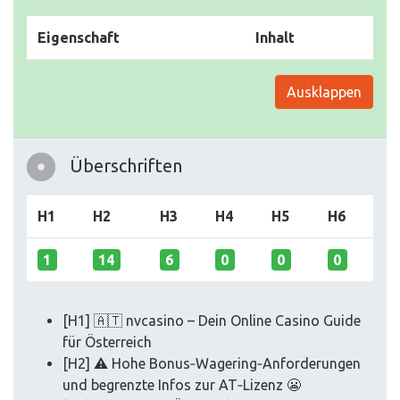
Eigenschaft
Inhalt
Ausklappen
Überschriften
H1
H2
H3
H4
H5
H6
1
14
6
0
0
0
[H1] 🇦🇹 nvcasino – Dein Online Casino Guide
für Österreich
[H2] ⚠️ Hohe Bonus‑Wagering‑Anforderungen
und begrenzte Infos zur AT‑Lizenz 😬