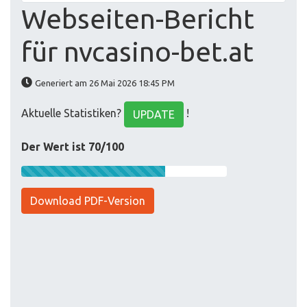
Webseiten-Bericht
für nvcasino-bet.at
Generiert am 26 Mai 2026 18:45 PM
Aktuelle Statistiken?
!
UPDATE
Der Wert ist 70/100
Download PDF-Version