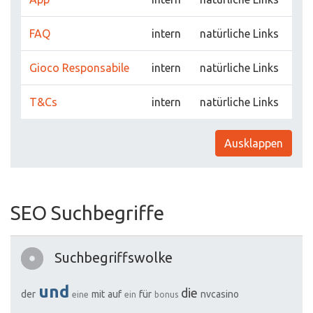
FAQ
intern
natürliche Links
Gioco Responsabile
intern
natürliche Links
T&Cs
intern
natürliche Links
Ausklappen
SEO Suchbegriffe
Suchbegriffswolke
und
die
der
mit
auf
für
nvcasino
eine
ein
bonus