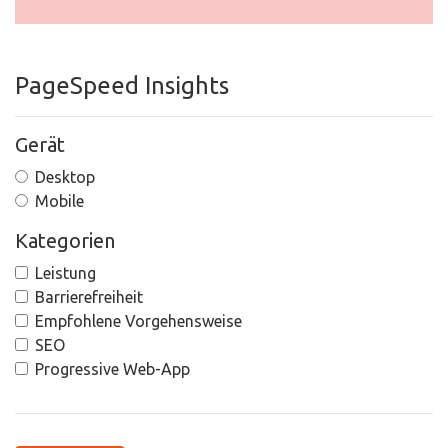
PageSpeed Insights
Gerät
Desktop
Mobile
Kategorien
Leistung
Barrierefreiheit
Empfohlene Vorgehensweise
SEO
Progressive Web-App