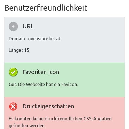
Benutzerfreundlichkeit
URL
Domain : nvcasino-bet.at
Länge : 15
Favoriten Icon
Gut. Die Webseite hat ein Favicon.
Druckeigenschaften
Es konnten keine druckfreundlichen CSS-Angaben
gefunden werden.