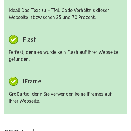
Ideal! Das Text zu HTML Code Verhältnis dieser
Webseite ist zwischen 25 und 70 Prozent.
Flash
Perfekt, denn es wurde kein Flash auf Ihrer Webseite
gefunden.
IFrame
Großartig, denn Sie verwenden keine IFrames auf
Ihrer Webseite.