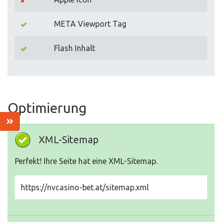
META Viewport Tag
Flash Inhalt
Optimierung
XML-Sitemap
Perfekt! Ihre Seite hat eine XML-Sitemap.
https://nvcasino-bet.at/sitemap.xml