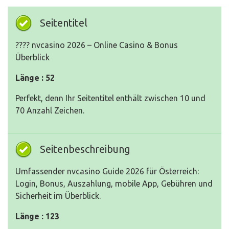
Seitentitel
???? nvcasino 2026 – Online Casino & Bonus
Überblick
Länge : 52
Perfekt, denn Ihr Seitentitel enthält zwischen 10 und
70 Anzahl Zeichen.
Seitenbeschreibung
Umfassender nvcasino Guide 2026 für Österreich:
Login, Bonus, Auszahlung, mobile App, Gebühren und
Sicherheit im Überblick.
Länge : 123