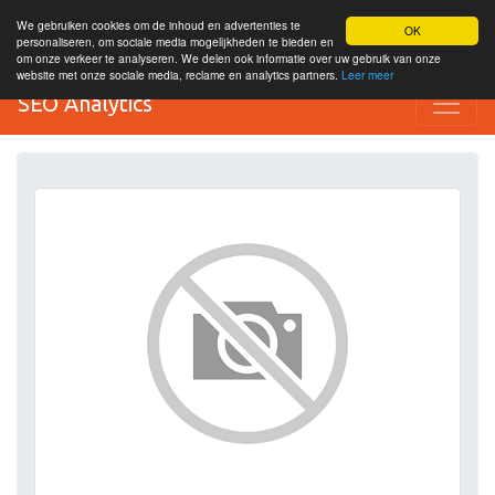
We gebruiken cookies om de inhoud en advertenties te
OK
personaliseren, om sociale media mogelijkheden te bieden en
om onze verkeer te analyseren. We delen ook informatie over uw gebruik van onze
website met onze sociale media, reclame en analytics partners.
Leer meer
SEO Analytics