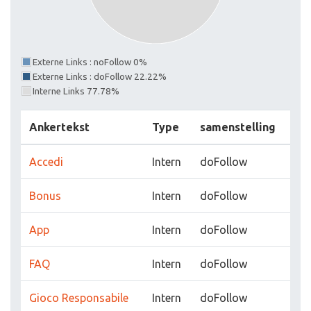
Externe Links : noFollow 0%
Externe Links : doFollow 22.22%
Interne Links 77.78%
Ankertekst
Type
samenstelling
Accedi
Intern
doFollow
Bonus
Intern
doFollow
App
Intern
doFollow
FAQ
Intern
doFollow
Gioco Responsabile
Intern
doFollow