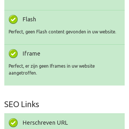
Flash
Perfect, geen Flash content gevonden in uw website.
Iframe
Perfect, er zijn geen Iframes in uw website
aangetroffen.
SEO Links
Herschreven URL