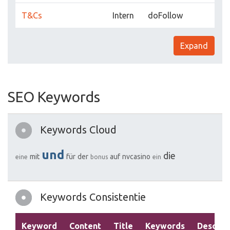
T&Cs
Intern
doFollow
Expand
SEO Keywords
Keywords Cloud
und
die
mit
für
der
auf
nvcasino
eine
bonus
ein
Keywords Consistentie
Keyword
Content
Title
Keywords
Descrip