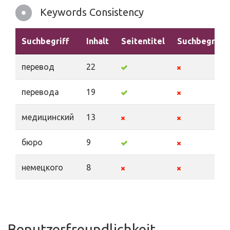
Keywords Consistency
Suchbegriff
Inhalt
Seitentitel
Suchbegriffe
перевод
22
перевода
19
медицинский
13
бюро
9
немецкого
8
Benutzerfreundlichkeit