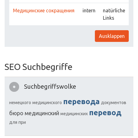
Медицинские сокращения
intern
natürliche
Links
Ausklappen
SEO Suchbegriffe
Suchbegriffswolke
перевода
немецкого
медицинского
документов
перевод
бюро
медицинский
медицинских
для
при