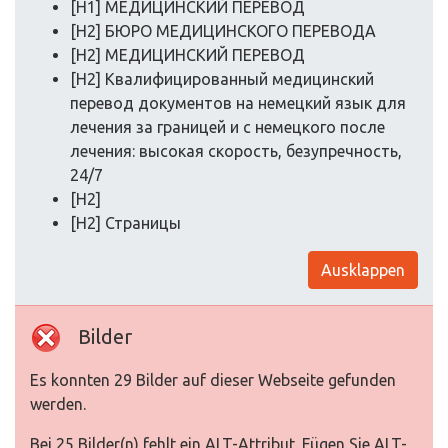
[H1] МЕДИЦИНСКИЙ ПЕРЕВОД
[H2] БЮРО МЕДИЦИНСКОГО ПЕРЕВОДА
[H2] МЕДИЦИНСКИЙ ПЕРЕВОД
[H2] Квалифицированный медицинский
перевод документов на немецкий язык для
лечения за границей и с немецкого после
лечения: высокая скорость, безупречность,
24/7
[H2]
[H2] Страницы
Ausklappen
Bilder
Es konnten 29 Bilder auf dieser Webseite gefunden
werden.
Bei 25 Bilder(n) fehlt ein ALT-Attribut. Fügen Sie ALT-