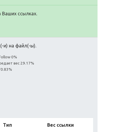
в Ваших ссылках.
-и) на файл(-ы).
Follow 0%
редает вес 29.17%
70.83%
Тип
Вес ссылки