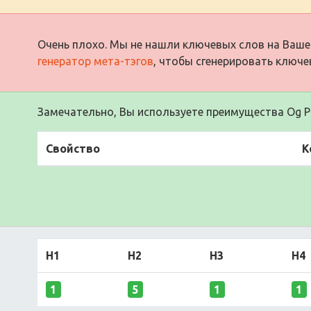
Очень плохо. Мы не нашли ключевых слов на Ваше
генератор мета-тэгов
, чтобы сгенерировать ключе
Замечательно, Вы используете преимущества Og Pr
Свойство
К
H1
H2
H3
H4
1
5
1
1