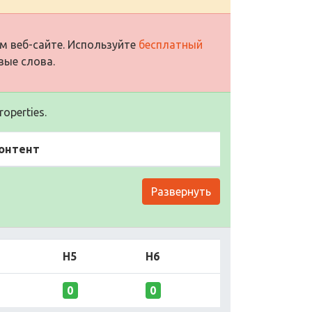
м веб-сайте. Используйте
бесплатный
вые слова.
operties.
онтент
Развернуть
H5
H6
0
0