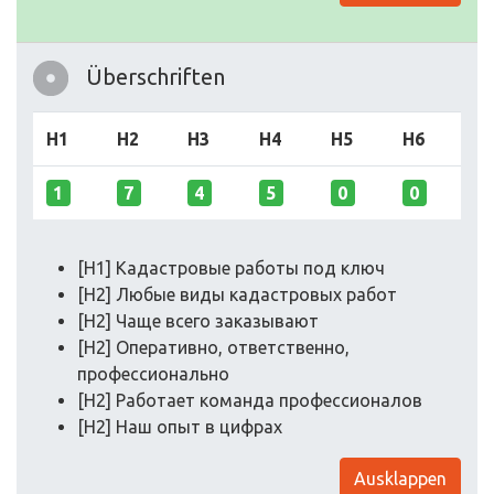
Überschriften
H1
H2
H3
H4
H5
H6
1
7
4
5
0
0
[H1] Кадастровые работы под ключ
[H2] Любые виды кадастровых работ
[H2] Чаще всего заказывают
[H2] Оперативно, ответственно,
профессионально
[H2] Работает команда профессионалов
[H2] Наш опыт в цифрах
Ausklappen