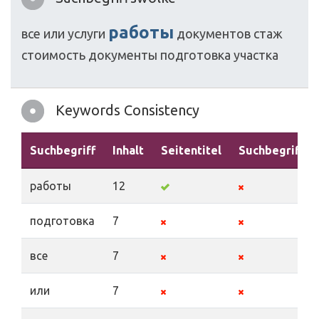
работы
все
или
услуги
документов
стаж
стоимость
документы
подготовка
участка
Keywords Consistency
Suchbegriff
Inhalt
Seitentitel
Suchbegriffe
работы
12
подготовка
7
все
7
или
7