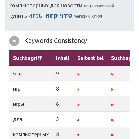
компьютерных
для
новости
лицензионный
игр
что
игры
купить
магазин
ключ
Keywords Consistency
Suchbegriff
Inhalt
Seitentitel
Suchbegrif
что
9
игр
8
игры
6
для
5
компьютерных
4