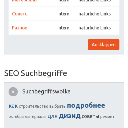
Советы
intern
natürliche Links
Разное
intern
natürliche Links
Ausklappen
SEO Suchbegriffe
Suchbegriffswolke
подробнее
как
строительство
выбрать
дизид
для
советы
октября
материалы
ремонт