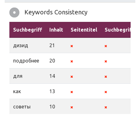
Keywords Consistency
Suchbegriff
Inhalt
Seitentitel
Suchbegriffe
дизид
21
подробнее
20
для
14
как
13
советы
10