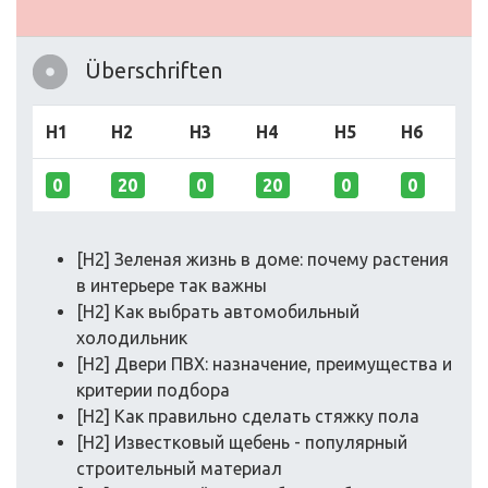
Überschriften
H1
H2
H3
H4
H5
H6
0
20
0
20
0
0
[H2] Зеленая жизнь в доме: почему растения
в интерьере так важны
[H2] Как выбрать автомобильный
холодильник
[H2] Двери ПВХ: назначение, преимущества и
критерии подбора
[H2] Как правильно сделать стяжку пола
[H2] Известковый щебень - популярный
строительный материал