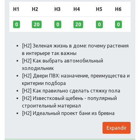
H1
H2
H3
H4
H5
H6
0
20
0
20
0
0
[H2] Зеленая жизнь в доме: почему растения
в интерьере так важны
[H2] Как выбрать автомобильный
холодильник
[H2] Двери ПВХ: назначение, преимущества и
критерии подбора
[H2] Как правильно сделать стяжку пола
[H2] Известковый щебень - популярный
строительный материал
[H2] Идеальный проект бани из бревна
Expandir