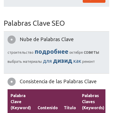
Palabras Clave SEO
Nube de Palabras Clave
подробнее
советы
строительство
октября
дизид
для
как
выбрать
материалы
ремонт
Consistencia de las Palabras Clave
Palabra
Palabras
Clave
Claves
(Keyword)
Contenido
Título
(Keywords)
D