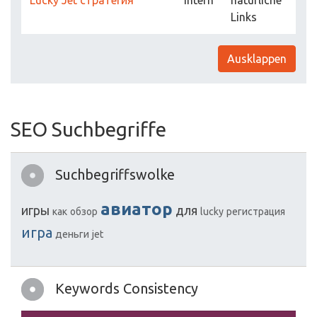
Lucky Jet стратегия
intern
natürliche
Links
Ausklappen
SEO Suchbegriffe
Suchbegriffswolke
авиатор
игры
для
как
обзор
lucky
регистрация
игра
деньги
jet
Keywords Consistency