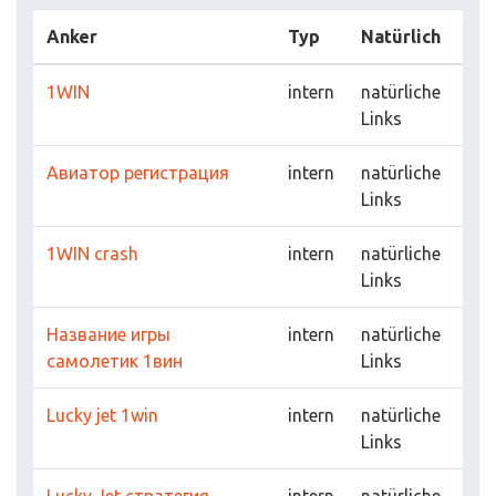
Anker
Typ
Natürlich
1WIN
intern
natürliche
Links
Авиатор регистрация
intern
natürliche
Links
1WIN crash
intern
natürliche
Links
Название игры
intern
natürliche
самолетик 1вин
Links
Lucky jet 1win
intern
natürliche
Links