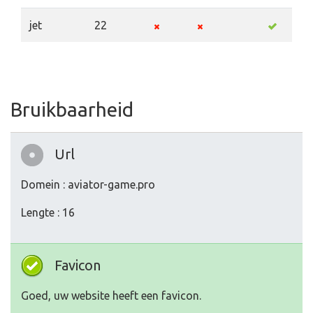
jet
22
Bruikbaarheid
Url
Domein : aviator-game.pro
Lengte : 16
Favicon
Goed, uw website heeft een favicon.