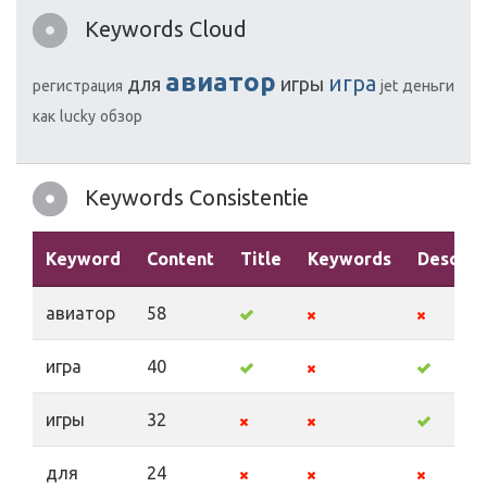
Keywords Cloud
авиатор
игра
для
игры
регистрация
jet
деньги
как
lucky
обзор
Keywords Consistentie
Keyword
Content
Title
Keywords
Descrip
авиатор
58
игра
40
игры
32
для
24