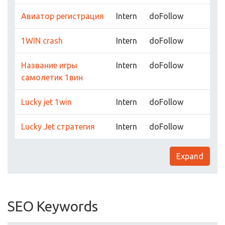
Авиатор регистрация
Intern
doFollow
1WIN crash
Intern
doFollow
Название игры
Intern
doFollow
самолетик 1вин
Lucky jet 1win
Intern
doFollow
Lucky Jet стратегия
Intern
doFollow
Expand
SEO Keywords