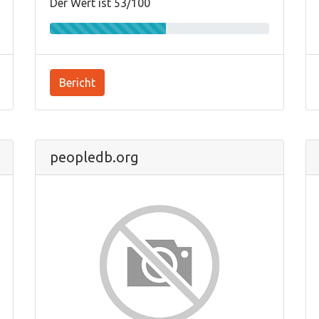
Der Wert ist 53/100
Bericht
peopledb.org