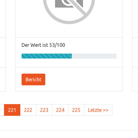
Der Wert ist 53/100
Bericht
0
221
222
223
224
225
Letzte >>