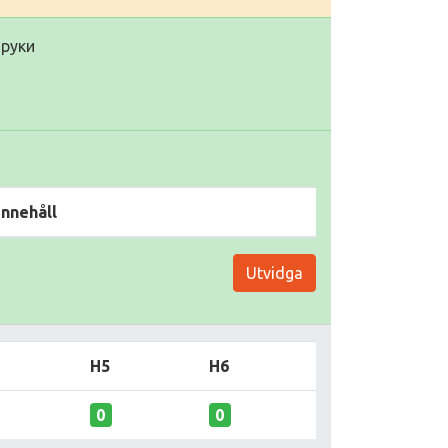
 руки
Innehåll
Utvidga
H5
H6
0
0