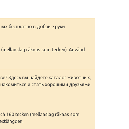
ных бесплатно в добрые руки
ken (mellanslag räknas som tecken). Använd
ве? Здесь вы найдете каталог животных,
знакомиться и стать хорошими друзьями
 och 160 tecken (mellanslag räknas som
textlängden.