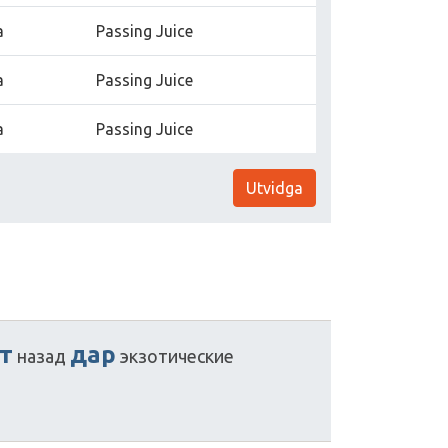
a
Passing Juice
a
Passing Juice
a
Passing Juice
Utvidga
т
дар
назад
экзотические