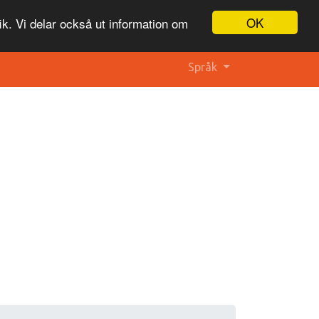
OK
ik. Vi delar också ut information om
Språk