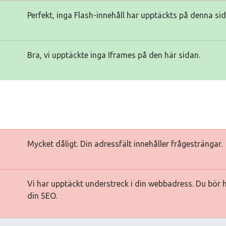
Perfekt, inga Flash-innehåll har upptäckts på denna sid
Bra, vi upptäckte inga Iframes på den här sidan.
Mycket dåligt. Din adressfält innehåller frågesträngar.
Vi har upptäckt understreck i din webbadress. Du bör 
din SEO.