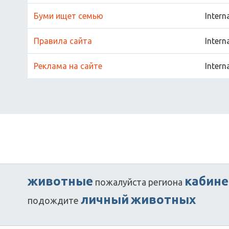
Буми ищет семью
Intern
Правила сайта
Intern
Реклама на сайте
Intern
животные
кабине
пожалуйста
региона
личный
животных
подождите