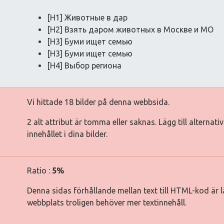
[H1] Животные в дар
[H2] Взять даром животных в Москве и МО
[H3] Буми ищет семью
[H3] Буми ищет семью
[H4] Выбор региона
Vi hittade 18 bilder på denna webbsida.
2 alt attribut är tomma eller saknas. Lägg till alternat
innehållet i dina bilder.
Ratio :
5%
Denna sidas förhållande mellan text till HTML-kod är lä
webbplats troligen behöver mer textinnehåll.