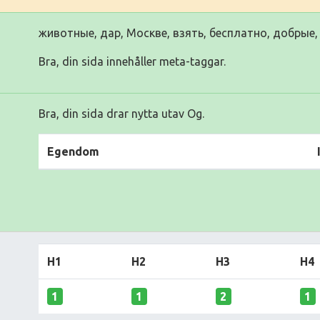
животные, дар, Москве, взять, бесплатно, добрые,
Bra, din sida innehåller meta-taggar.
Bra, din sida drar nytta utav Og.
Egendom
H1
H2
H3
H4
1
1
2
1