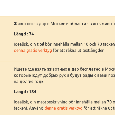
Животные в дар в Москве и области - взять живот
Längd : 74
Idealisk, din titel bör innehålla mellan 10 och 70 tec
denna gratis verktyg
för att räkna ut textlängden.
Ищете где взять животных в дар бесплатно в Моск
которые ждут добрых рук и будут рады с вами по
на долгие годы
Längd : 184
Idealisk, din metabeskrivning bör innehålla mellan 70
tecken). Använd
denna gratis verktyg
för att räkna ut 