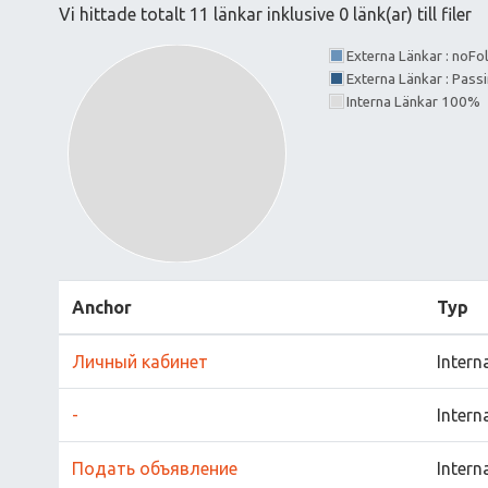
Vi hittade totalt 11 länkar inklusive 0 länk(ar) till filer
Externa Länkar : noF
Externa Länkar : Pass
Interna Länkar 100%
Anchor
Typ
Личный кабинет
Intern
-
Intern
Подать объявление
Intern