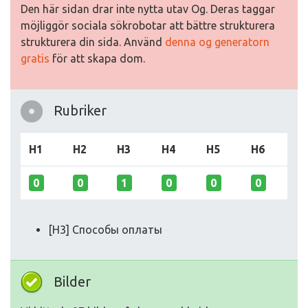
Den här sidan drar inte nytta utav Og. Deras taggar
möjliggör sociala sökrobotar att bättre strukturera
strukturera din sida. Använd
denna og generatorn
gratis
för att skapa dom.
Rubriker
H1
H2
H3
H4
H5
H6
0
0
1
0
0
0
[H3] Способы оплаты
Bilder