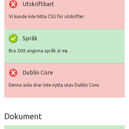
Utskriftbart
Vi kunde inte hitta CSS för utskrifter.
Språk
Bra. Ditt angivna språk är
ru
.
Dublin Core
Denna sida drar inte nytta utav Dublin Core.
Dokument