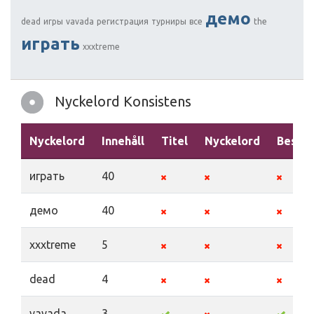
демо
dead
игры
vavada
регистрация
турниры
все
the
играть
xxxtreme
Nyckelord Konsistens
Nyckelord
Innehåll
Titel
Nyckelord
Beskri
играть
40
демо
40
xxxtreme
5
dead
4
vavada
3