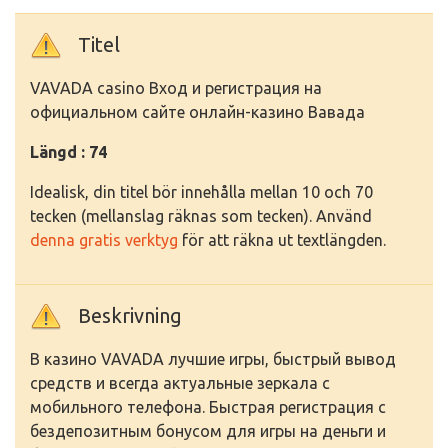
Titel
VAVADA casino Вход и регистрация на
официальном сайте онлайн-казино Вавада
Längd : 74
Idealisk, din titel bör innehålla mellan 10 och 70
tecken (mellanslag räknas som tecken). Använd
denna gratis verktyg
för att räkna ut textlängden.
Beskrivning
В казино VAVADA лучшие игры, быстрый вывод
средств и всегда актуальные зеркала с
мобильного телефона. Быстрая регистрация с
бездепозитным бонусом для игры на деньги и