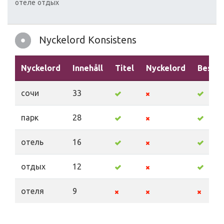
отеле
отдых
Nyckelord Konsistens
Nyckelord
Innehåll
Titel
Nyckelord
Beskri
сочи
33
парк
28
отель
16
отдых
12
отеля
9