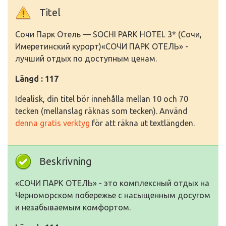
Titel
Сочи Парк Отель — SOCHI PARK HOTEL 3* (Сочи,
Имеретинский курорт)«СОЧИ ПАРК ОТЕЛЬ» -
лучший отдых по доступным ценам.
Längd : 117
Idealisk, din titel bör innehålla mellan 10 och 70
tecken (mellanslag räknas som tecken). Använd
denna gratis verktyg
för att räkna ut textlängden.
Beskrivning
«СОЧИ ПАРК ОТЕЛЬ» - это комплексный отдых на
Черноморском побережье с насыщенным досугом
и незабываемым комфортом.