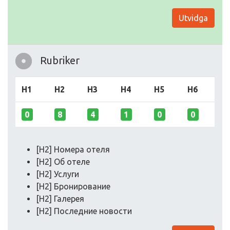
Utvidga
Rubriker
H1
H2
H3
H4
H5
H6
0
8
4
1
0
0
[H2] Номера отеля
[H2] Об отеле
[H2] Услуги
[H2] Бронирование
[H2] Галерея
[H2] Последние новости