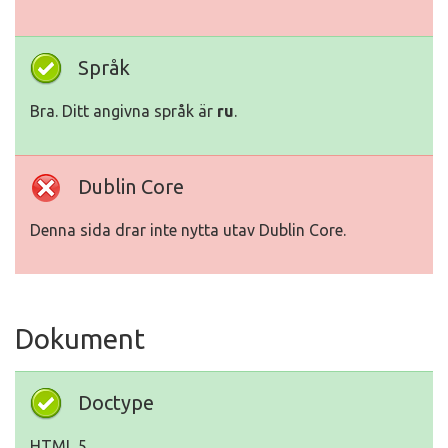
Språk
Bra. Ditt angivna språk är
ru
.
Dublin Core
Denna sida drar inte nytta utav Dublin Core.
Dokument
Doctype
HTML 5