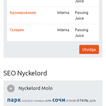
Juice
Бронирование
Interna
Passing
Juice
Галерея
Interna
Passing
Juice
Utvidga
SEO Nyckelord
Nyckelord Moln
парк
сочи
отель
или
отеля
для
корпусе
номера