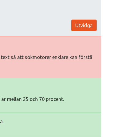
Utvidga
iv text så att sökmotorer enklare kan förstå
e är mellan 25 och 70 procent.
a.