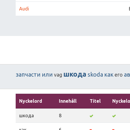
Audi
шкода
запчасти
или
skoda
как
а
vag
его
Nyckelord
Innehåll
Titel
Nyckel
шкода
8
как
6