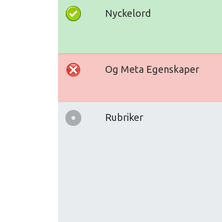
Nyckelord
Og Meta Egenskaper
Rubriker