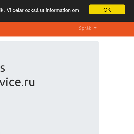
OK
ik. Vi delar också ut information om
Språk
s
vice.ru