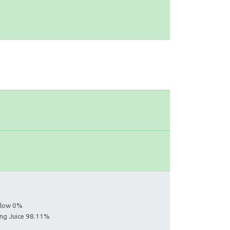
ollow 0%
ing Juice 98.11%