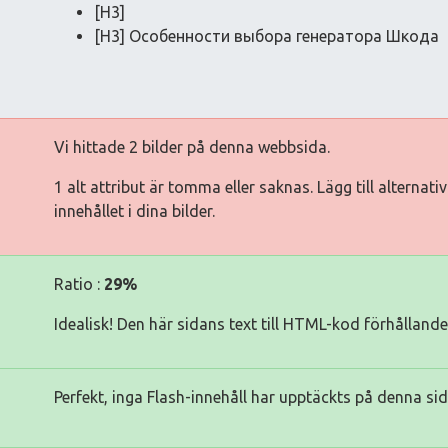
[H3]
[H3] Особенности выбора генератора Шкода
Vi hittade 2 bilder på denna webbsida.
1 alt attribut är tomma eller saknas. Lägg till alternat
innehållet i dina bilder.
Ratio :
29%
Idealisk! Den här sidans text till HTML-kod förhålland
Perfekt, inga Flash-innehåll har upptäckts på denna sid