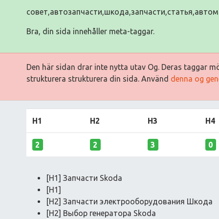
совет,автозапчасти,шкода,запчасти,статья,авто
Bra, din sida innehåller meta-taggar.
Den här sidan drar inte nytta utav Og. Deras taggar mö
strukturera strukturera din sida. Använd
denna og gen
H1
H2
H3
H4
2
2
3
0
[H1] Запчасти Skoda
[H1]
[H2] Запчасти электрооборудования Шкода
[H2] Выбор генератора Skoda