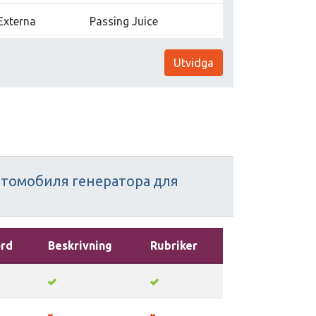
Externa
Passing Juice
Utvidga
втомобиля
генератора
для
ord
Beskrivning
Rubriker