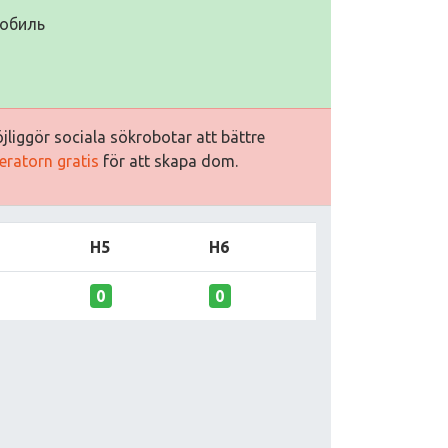
мобиль
jliggör sociala sökrobotar att bättre
eratorn gratis
för att skapa dom.
H5
H6
0
0