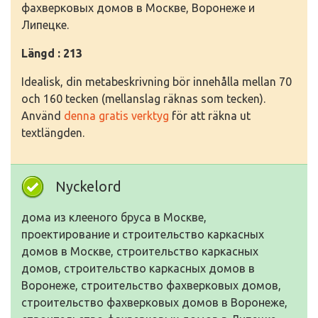
фахверковых домов в Москве, Воронеже и
Липецке.
Längd : 213
Idealisk, din metabeskrivning bör innehålla mellan 70
och 160 tecken (mellanslag räknas som tecken).
Använd
denna gratis verktyg
för att räkna ut
textlängden.
Nyckelord
дома из клееного бруса в Москве,
проектирование и строительство каркасных
домов в Москве, строительство каркасных
домов, строительство каркасных домов в
Воронеже, строительство фахверковых домов,
строительство фахверковых домов в Воронеже,