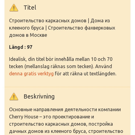
Titel
Строительство каркасных домов | Дома из
клееного бруса | Строительство фахверковых
домов в Москве
Längd : 97
Idealisk, din titel bör innehålla mellan 10 och 70
tecken (mellanslag räknas som tecken). Använd
denna gratis verktyg
för att räkna ut textlängden.
Beskrivning
Основные направления деятельности компании
Cherry House – это проектирование и
строительство каркасных домов, постройка
дачных домов из клееного бруса, строительство