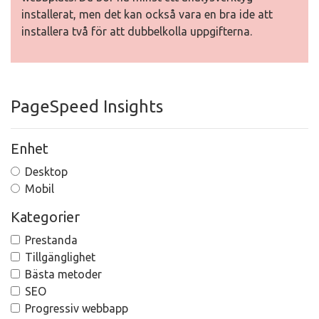
installerat, men det kan också vara en bra ide att
installera två för att dubbelkolla uppgifterna.
PageSpeed Insights
Enhet
Desktop
Mobil
Kategorier
Prestanda
Tillgänglighet
Bästa metoder
SEO
Progressiv webbapp