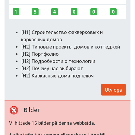
1
5
4
0
0
0
[H1] Строительство фахверковых и
каркасных домов
[H2] Типовые проекты домов и коттеджей
[H2] Портфолио
[H2] Подробности о технологии
[H2] Почему нас выбирают
[H2] Каркасные дома под ключ
Utvidga
Bilder
Vi hittade 16 bilder på denna webbsida.