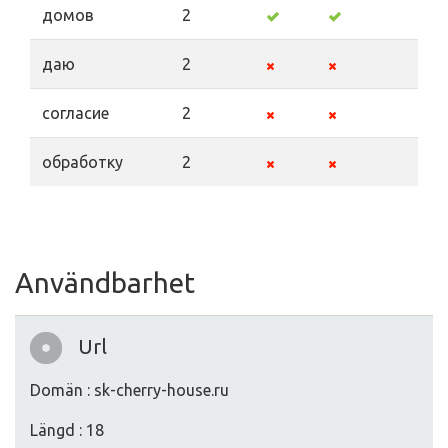
домов
2
даю
2
согласие
2
обработку
2
Användbarhet
Url
Domän : sk-cherry-house.ru
Längd : 18