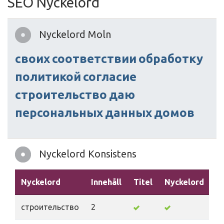
SEO Nyckelord
Nyckelord Moln
своих
соответствии
обработку
политикой
согласие
строительство
даю
персональных
данных
домов
Nyckelord Konsistens
Nyckelord
Innehåll
Titel
Nyckelord
B
строительство
2