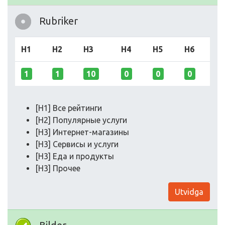
Rubriker
H1
H2
H3
H4
H5
H6
1
1
10
0
0
0
[H1] Все рейтинги
[H2] Популярные услуги
[H3] Интернет-магазины
[H3] Сервисы и услуги
[H3] Еда и продукты
[H3] Прочее
Utvidga