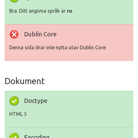
Bra. Ditt angivna språk är
ru
.
Dublin Core
Denna sida drar inte nytta utav Dublin Core.
Dokument
Doctype
HTML 5
Encoding