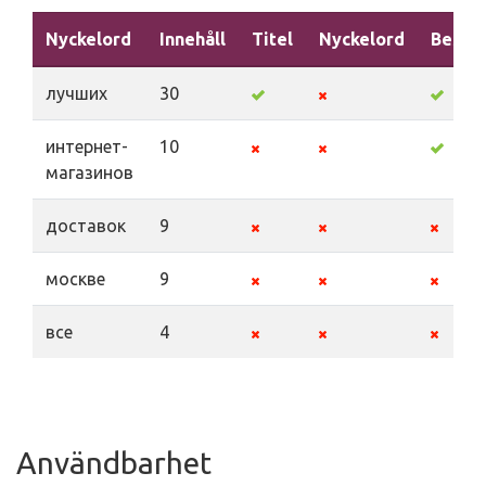
Nyckelord
Innehåll
Titel
Nyckelord
Beskri
лучших
30
интернет-
10
магазинов
доставок
9
москве
9
все
4
Användbarhet