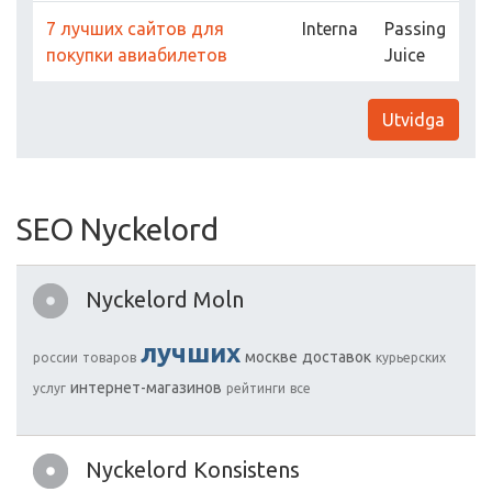
7 лучших сайтов для
Interna
Passing
покупки авиабилетов
Juice
Utvidga
SEO Nyckelord
Nyckelord Moln
лучших
москве
доставок
россии
товаров
курьерских
интернет-магазинов
услуг
рейтинги
все
Nyckelord Konsistens