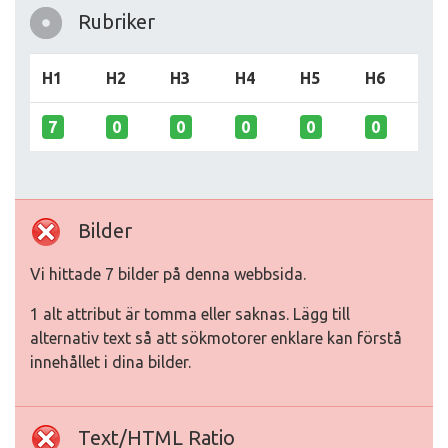
Rubriker
H1
H2
H3
H4
H5
H6
7
0
0
0
0
0
Bilder
Vi hittade 7 bilder på denna webbsida.
1 alt attribut är tomma eller saknas. Lägg till
alternativ text så att sökmotorer enklare kan förstå
innehållet i dina bilder.
Text/HTML Ratio