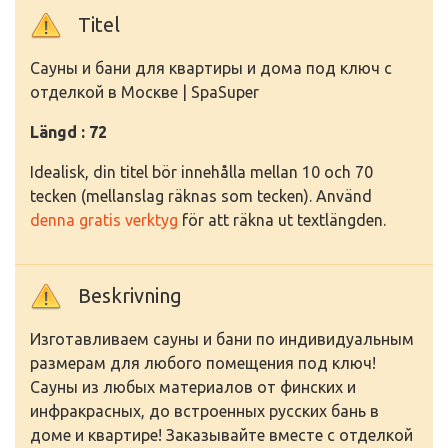
Titel
Сауны и бани для квартиры и дома под ключ с
отделкой в Москве | SpaSuper
Längd : 72
Idealisk, din titel bör innehålla mellan 10 och 70
tecken (mellanslag räknas som tecken). Använd
denna gratis verktyg
för att räkna ut textlängden.
Beskrivning
Изготавливаем сауны и бани по индивидуальным
размерам для любого помещения под ключ!
Сауны из любых материалов от финских и
инфракрасных, до встроенных русских бань в
доме и квартире! Заказывайте вместе с отделкой