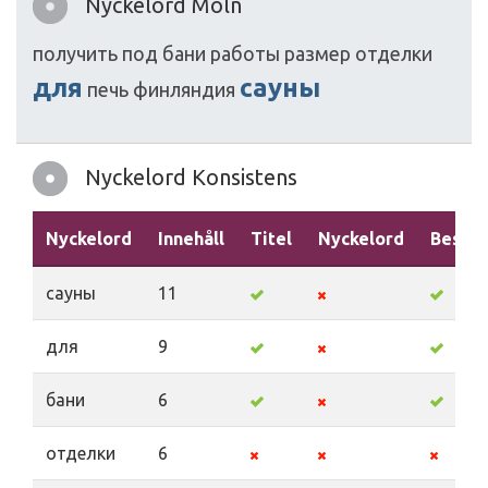
Nyckelord Moln
получить
под
бани
работы
размер
отделки
для
сауны
печь
финляндия
Nyckelord Konsistens
Nyckelord
Innehåll
Titel
Nyckelord
Beskri
сауны
11
для
9
бани
6
отделки
6