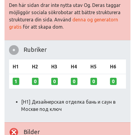
Den här sidan drar inte nytta utav Og. Deras taggar
möjliggör sociala sökrobotar att bättre strukturera
strukturera din sida. Använd
denna og generatorn
gratis
för att skapa dom.
Rubriker
H1
H2
H3
H4
H5
H6
1
0
0
0
0
0
[H1] Дизайнерская отделка бань и саун в
Москве под ключ
Bilder