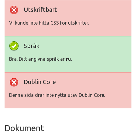
Utskriftbart
Vi kunde inte hitta CSS för utskrifter.
Språk
Bra. Ditt angivna språk är
ru
.
Dublin Core
Denna sida drar inte nytta utav Dublin Core.
Dokument