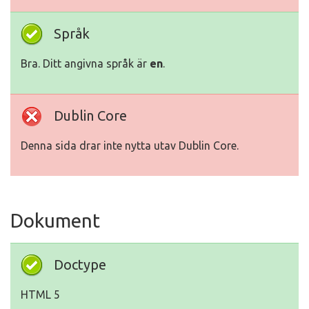
Språk
Bra. Ditt angivna språk är
en
.
Dublin Core
Denna sida drar inte nytta utav Dublin Core.
Dokument
Doctype
HTML 5