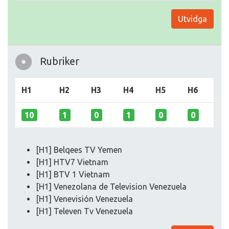
Utvidga
Rubriker
H1
H2
H3
H4
H5
H6
10
1
0
1
0
0
[H1] Belqees TV Yemen
[H1] HTV7 Vietnam
[H1] BTV 1 Vietnam
[H1] Venezolana de Television Venezuela
[H1] Venevisión Venezuela
[H1] Televen Tv Venezuela