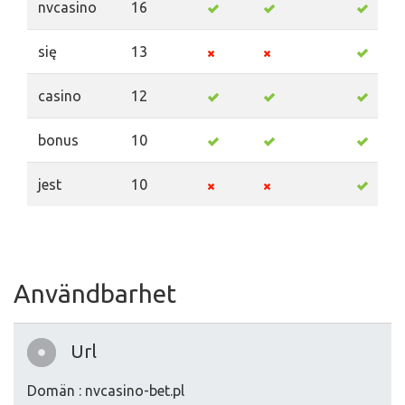
nvcasino
16
się
13
casino
12
bonus
10
jest
10
Användbarhet
Url
Domän : nvcasino-bet.pl