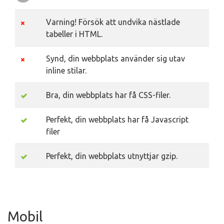
Varning! Försök att undvika nästlade
tabeller i HTML.
Synd, din webbplats använder sig utav
inline stilar.
Bra, din webbplats har få CSS-filer.
Perfekt, din webbplats har få Javascript
filer
Perfekt, din webbplats utnyttjar gzip.
Mobil