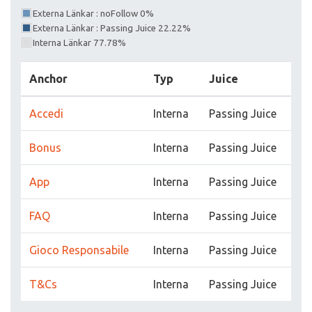
Externa Länkar : noFollow 0%
Externa Länkar : Passing Juice 22.22%
Interna Länkar 77.78%
Anchor
Typ
Juice
Accedi
Interna
Passing Juice
Bonus
Interna
Passing Juice
App
Interna
Passing Juice
FAQ
Interna
Passing Juice
Gioco Responsabile
Interna
Passing Juice
T&Cs
Interna
Passing Juice