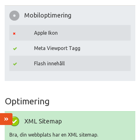
Mobiloptimering
Apple Ikon
Meta Viewport Tagg
Flash innehåll
Optimering
XML Sitemap
Bra, din webbplats har en XML sitemap.