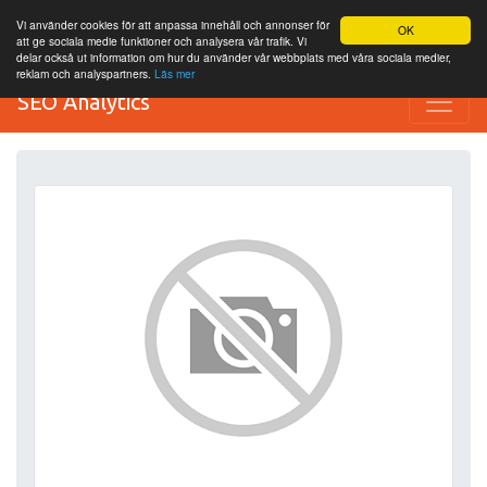
Vi använder cookies för att anpassa innehåll och annonser för
OK
att ge sociala medie funktioner och analysera vår trafik. Vi
delar också ut information om hur du använder vår webbplats med våra sociala medier,
reklam och analyspartners.
Läs mer
SEO Analytics