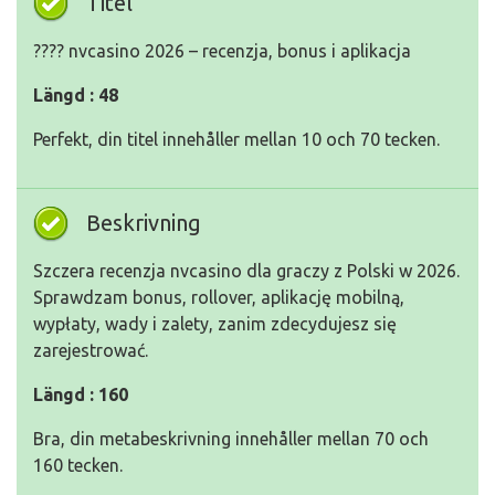
Titel
???? nvcasino 2026 – recenzja, bonus i aplikacja
Längd : 48
Perfekt, din titel innehåller mellan 10 och 70 tecken.
Beskrivning
Szczera recenzja nvcasino dla graczy z Polski w 2026.
Sprawdzam bonus, rollover, aplikację mobilną,
wypłaty, wady i zalety, zanim zdecydujesz się
zarejestrować.
Längd : 160
Bra, din metabeskrivning innehåller mellan 70 och
160 tecken.