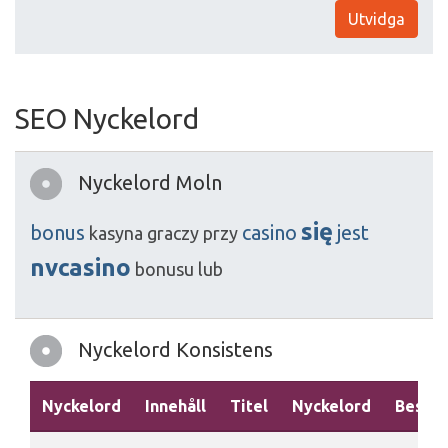
Utvidga
SEO Nyckelord
Nyckelord Moln
się
bonus
casino
jest
kasyna
graczy
przy
nvcasino
bonusu
lub
Nyckelord Konsistens
Nyckelord
Innehåll
Titel
Nyckelord
Beskri