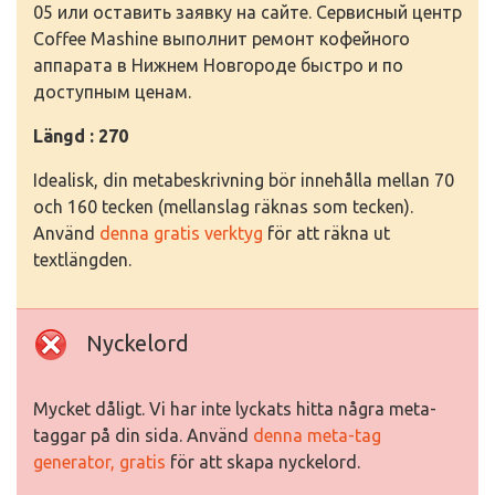
05 или оставить заявку на сайте. Сервисный центр
Coffee Mashine выполнит ремонт кофейного
аппарата в Нижнем Новгороде быстро и по
доступным ценам.
Längd : 270
Idealisk, din metabeskrivning bör innehålla mellan 70
och 160 tecken (mellanslag räknas som tecken).
Använd
denna gratis verktyg
för att räkna ut
textlängden.
Nyckelord
Mycket dåligt. Vi har inte lyckats hitta några meta-
taggar på din sida. Använd
denna meta-tag
generator, gratis
för att skapa nyckelord.