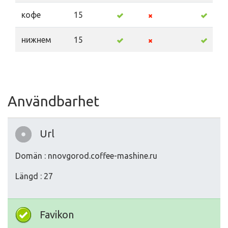
кофе
15
нижнем
15
Användbarhet
Url
Domän : nnovgorod.coffee-mashine.ru
Längd : 27
Favikon