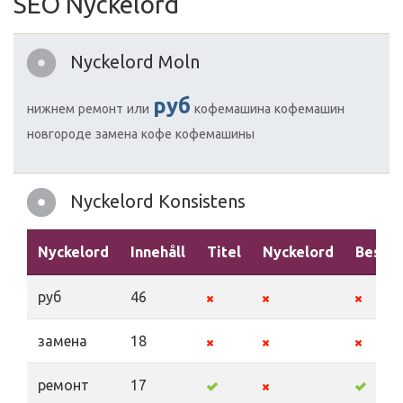
SEO Nyckelord
Nyckelord Moln
руб
нижнем
ремонт
или
кофемашина
кофемашин
новгороде
замена
кофе
кофемашины
Nyckelord Konsistens
Nyckelord
Innehåll
Titel
Nyckelord
Beskri
руб
46
замена
18
ремонт
17