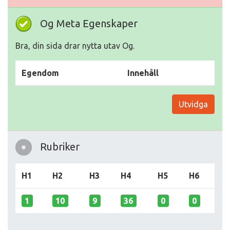
Og Meta Egenskaper
Bra, din sida drar nytta utav Og.
Egendom
Innehåll
Utvidga
Rubriker
H1
H2
H3
H4
H5
H6
1
10
9
36
0
0