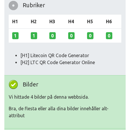
Rubriker
H1
H2
H3
H4
H5
H6
1
1
0
0
0
0
[H1] Litecoin QR Code Generator
[H2] LTC QR Code Generator Online
Bilder
Vi hittade 4 bilder på denna webbsida.
Bra, de flesta eller alla dina bilder innehåller alt-
attribut