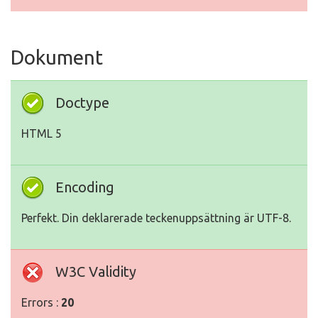
Dokument
Doctype
HTML 5
Encoding
Perfekt. Din deklarerade teckenuppsättning är UTF-8.
W3C Validity
Errors :
20