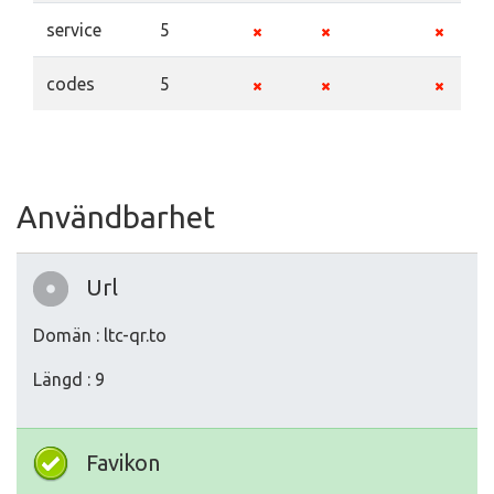
service
5
codes
5
Användbarhet
Url
Domän : ltc-qr.to
Längd : 9
Favikon