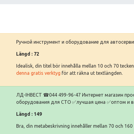
Ручной инструмент и оборудование для автосерв
Längd : 72
Idealisk, din titel bör innehålla mellan 10 och 70 tec
denna gratis verktyg
för att räkna ut textlängden.
ЛД-ІНВЕСТ ☎044 499-96-47 Интернет магазин про
оборудования для СТО ✅лучшая цена ✅оптом и в
Längd : 149
Bra, din metabeskrivning innehåller mellan 70 och 160 