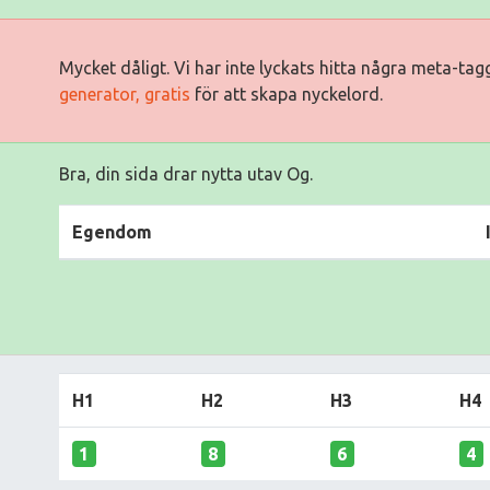
Mycket dåligt. Vi har inte lyckats hitta några meta-ta
generator, gratis
för att skapa nyckelord.
Bra, din sida drar nytta utav Og.
Egendom
H1
H2
H3
H4
1
8
6
4