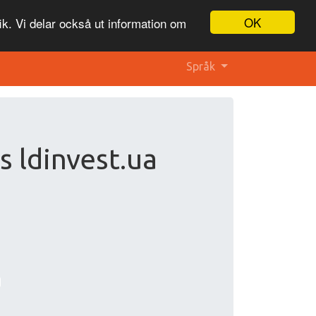
OK
ik. Vi delar också ut information om
Språk
 ldinvest.ua