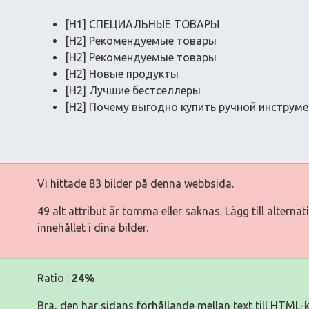
[H1] СПЕЦИАЛЬНЫЕ ТОВАРЫ
[H2] Рекомендуемые товары
[H2] Рекомендуемые товары
[H2] Новые продукты
[H2] Лучшие бестселлеры
[H2] Почему выгодно купить ручной инструмен
Vi hittade 83 bilder på denna webbsida.
49 alt attribut är tomma eller saknas. Lägg till alterna
innehållet i dina bilder.
Ratio :
24%
Bra, den här sidans förhållande mellan text till HTML-