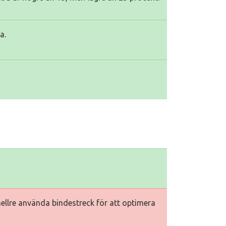
a.
hellre använda bindestreck för att optimera