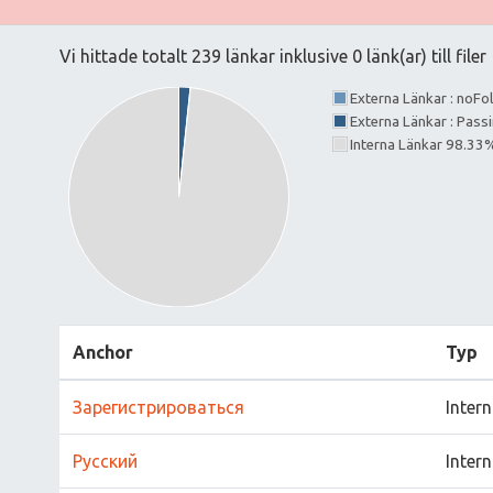
Vi hittade totalt 239 länkar inklusive 0 länk(ar) till filer
Externa Länkar : noF
Externa Länkar : Pass
Interna Länkar 98.33
Anchor
Typ
Зарегистрироваться
Inter
Русский
Inter