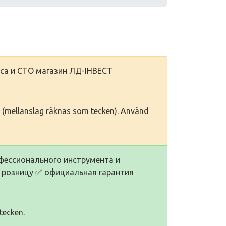
иса и СТО магазин ЛД-ІНВЕСТ
ken (mellanslag räknas som tecken). Använd
фессионального инструмента и
 розницу ✅ официальная гарантия
tecken.