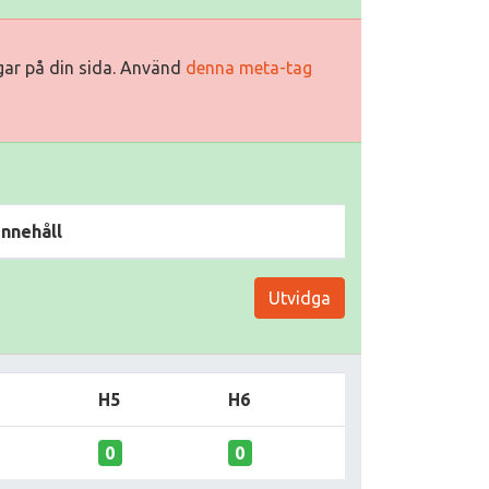
ggar på din sida. Använd
denna meta-tag
Innehåll
Utvidga
H5
H6
0
0