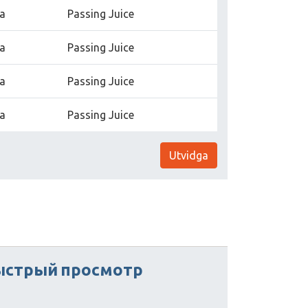
na
Passing Juice
na
Passing Juice
na
Passing Juice
na
Passing Juice
Utvidga
ыстрый
просмотр