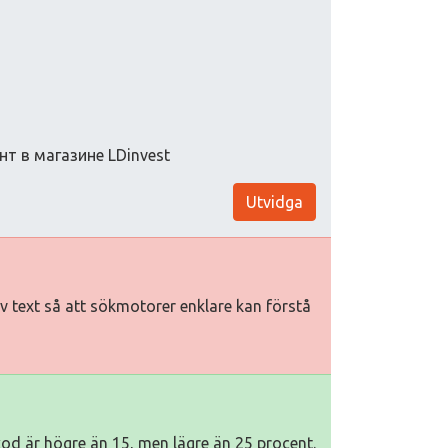
т в магазине LDinvest
Utvidga
tiv text så att sökmotorer enklare kan förstå
kod är högre än 15, men lägre än 25 procent.