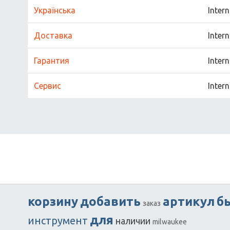
Українська
Inter
Доставка
Inter
Гарантия
Inter
Сервис
Inter
корзину
добавить
артикул
б
заказ
для
инструмент
наличии
milwaukee