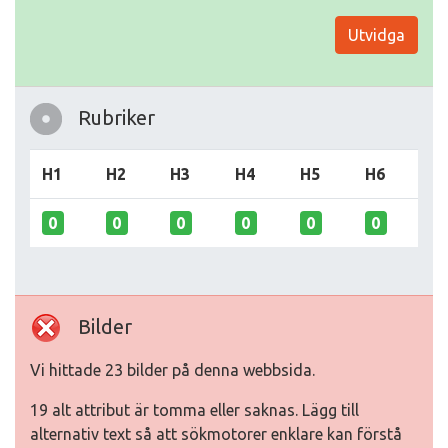
Utvidga
Rubriker
H1
H2
H3
H4
H5
H6
0
0
0
0
0
0
Bilder
Vi hittade 23 bilder på denna webbsida.
19 alt attribut är tomma eller saknas. Lägg till
alternativ text så att sökmotorer enklare kan förstå