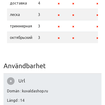
доставка
4
леска
3
триммерная
3
октябрьский
3
Användbarhet
Url
Domän : kuvaldashop.ru
Längd : 14