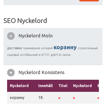
SEO Nyckelord
Nyckelord Moln
корзину
доставка
триммерная
сетевой
строительный
садовый
октябрьский
e-01731
gs8212n
леска
Nyckelord Konsistens
Nyckelord
Innehåll
Titel
Nyckelord
Besk
корзину
18