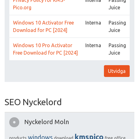
Privacy Policy for KMS-
Interna
Passing
Pico.org
Juice
Windows 10 Activator Free
Interna
Passing
Download for PC [2024]
Juice
Windows 10 Pro Activator
Interna
Passing
Free Download for PC [2024]
Juice
Utvidga
SEO Nyckelord
Nyckelord Moln
kmspico
windows
products
download
free
office