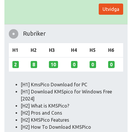
Utvidga
Rubriker
H1
H2
H3
H4
H5
H6
2
8
10
0
0
0
[H1] KmsPico Download for PC
[H1] Download KMSpico for Windows Free
[2024]
[H2] What is KMSPico?
[H2] Pros and Cons
[H2] KMSPico Features
[H2] How To Download KMSPico