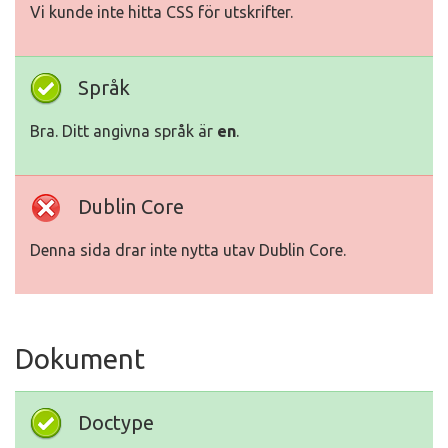
Vi kunde inte hitta CSS för utskrifter.
Språk
Bra. Ditt angivna språk är
en
.
Dublin Core
Denna sida drar inte nytta utav Dublin Core.
Dokument
Doctype