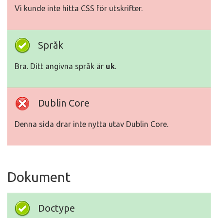
Vi kunde inte hitta CSS för utskrifter.
Språk
Bra. Ditt angivna språk är
uk
.
Dublin Core
Denna sida drar inte nytta utav Dublin Core.
Dokument
Doctype