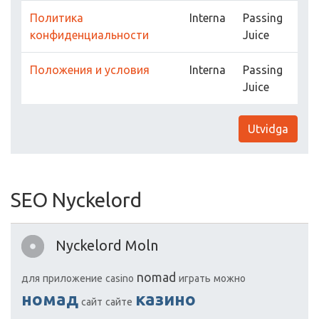
Политика
Interna
Passing
конфиденциальности
Juice
Положения и условия
Interna
Passing
Juice
Utvidga
SEO Nyckelord
Nyckelord Moln
nomad
для
приложение
casino
играть
можно
номад
казино
сайт
сайте