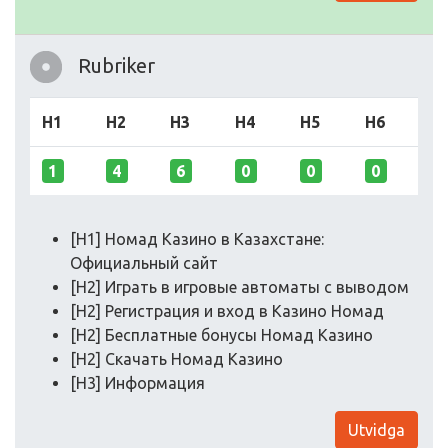
Rubriker
H1
H2
H3
H4
H5
H6
1
4
6
0
0
0
[H1] Номад Казино в Казахстане:
Официальный сайт
[H2] Играть в игровые автоматы с выводом
[H2] Регистрация и вход в Казино Номад
[H2] Бесплатные бонусы Номад Казино
[H2] Скачать Номад Казино
[H3] Информация
Utvidga