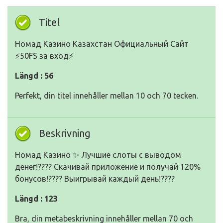
Titel
Номад Казино Казахстан Официальный Сайт
⚡️50FS за вход️⚡
Längd : 56
Perfekt, din titel innehåller mellan 10 och 70 tecken.
Beskrivning
Номад Казино ✨ Лучшие слоты с выводом
денег!???? Скачивай приложение и получай 120%
бонусов!???? Выигрывай каждый день!????
Längd : 123
Bra, din metabeskrivning innehåller mellan 70 och