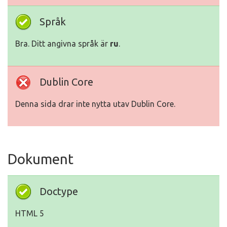
Språk
Bra. Ditt angivna språk är
ru
.
Dublin Core
Denna sida drar inte nytta utav Dublin Core.
Dokument
Doctype
HTML 5