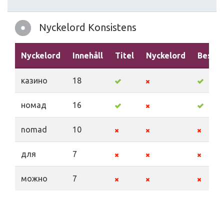
Nyckelord Konsistens
Nyckelord
Innehåll
Titel
Nyckelord
Beskri
казино
18
номад
16
nomad
10
для
7
можно
7