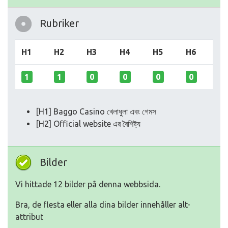
Rubriker
H1
H2
H3
H4
H5
H6
1
1
0
0
0
0
[H1] Baggo Casino খেলাধুলা এবং গেমস
[H2] Official website এর বৈশিষ্ট্য
Bilder
Vi hittade 12 bilder på denna webbsida.
Bra, de flesta eller alla dina bilder innehåller alt-
attribut