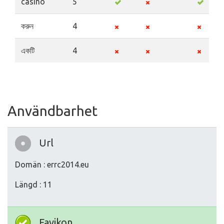
casino
5
করুন
4
একটি
4
Användbarhet
Url
Domän : errc2014.eu
Längd : 11
Favikon