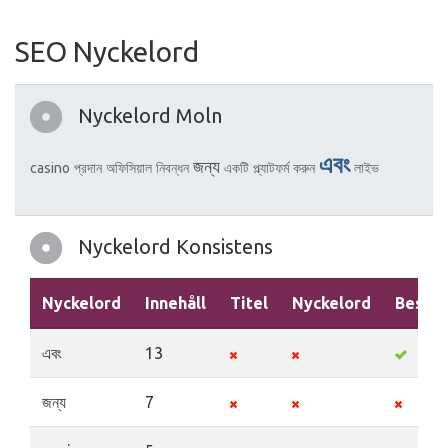
SEO Nyckelord
Nyckelord Moln
এবং
জন্য
casino
প্রদান
অফিসিয়াল
নিবন্ধন
একটি
প্ল্যাটফর্ম
করুন
লাইভ
Nyckelord Konsistens
Nyckelord
Innehåll
Titel
Nyckelord
Beskri
এবং
13
জন্য
7