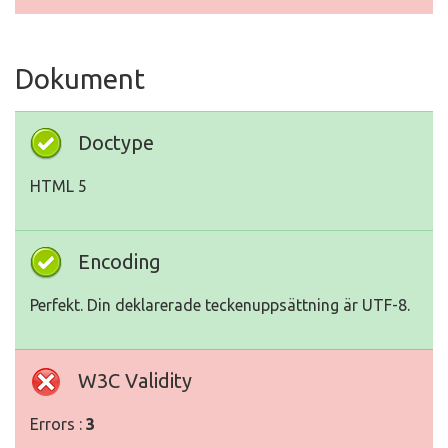
Dokument
Doctype
HTML 5
Encoding
Perfekt. Din deklarerade teckenuppsättning är UTF-8.
W3C Validity
Errors :
3