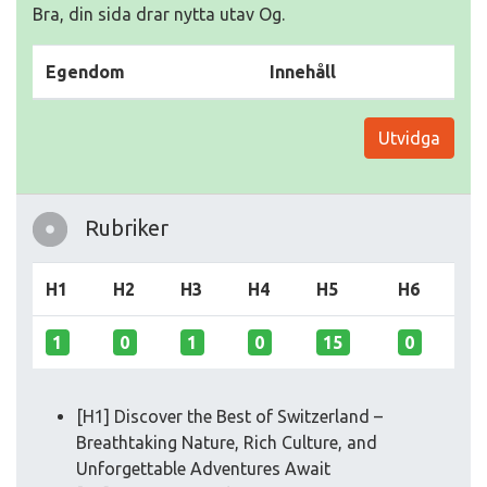
Bra, din sida drar nytta utav Og.
Egendom
Innehåll
Utvidga
Rubriker
H1
H2
H3
H4
H5
H6
1
0
1
0
15
0
[H1] Discover the Best of Switzerland –
Breathtaking Nature, Rich Culture, and
Unforgettable Adventures Await