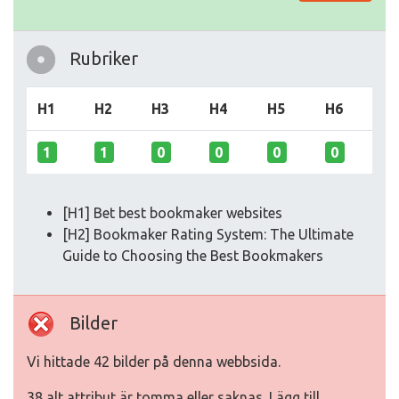
Rubriker
H1
H2
H3
H4
H5
H6
1
1
0
0
0
0
[H1] Bet best bookmaker websites
[H2] Bookmaker Rating System: The Ultimate
Guide to Choosing the Best Bookmakers
Bilder
Vi hittade 42 bilder på denna webbsida.
38 alt attribut är tomma eller saknas. Lägg till