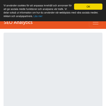
Vi använder cookies för att anpassa innehåll och annonser för
OK
att ge sociala medie funktioner och analysera vår trafik. Vi
delar också ut information om hur du använder vår webbplats med våra sociala medier,
reklam och analyspartners.
Läs mer
SEO Analytics