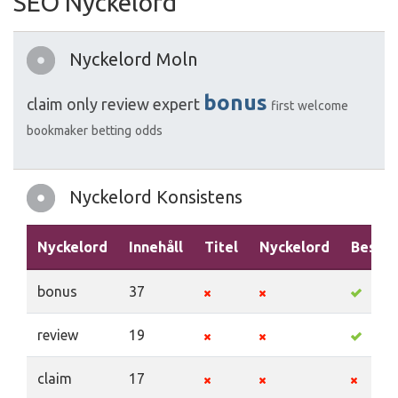
SEO Nyckelord
Nyckelord Moln
bonus
claim
only
review
expert
first
welcome
bookmaker
betting
odds
Nyckelord Konsistens
Nyckelord
Innehåll
Titel
Nyckelord
Beskri
bonus
37
review
19
claim
17