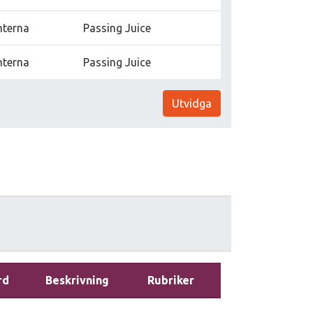
nterna
Passing Juice
nterna
Passing Juice
Utvidga
rd
Beskrivning
Rubriker