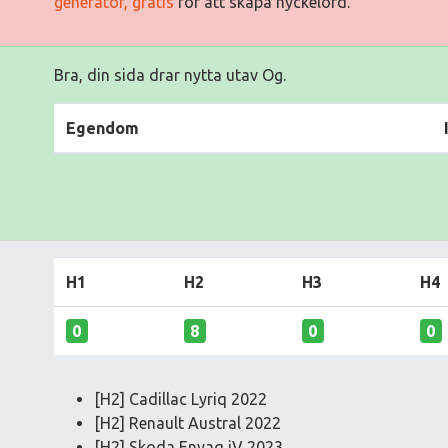
generator, gratis
för att skapa nyckelord.
Bra, din sida drar nytta utav Og.
Egendom
H1
H2
H3
H4
0
8
0
0
[H2] Cadillac Lyriq 2022
[H2] Renault Austral 2022
[H2] Skoda Enyaq iV 2023