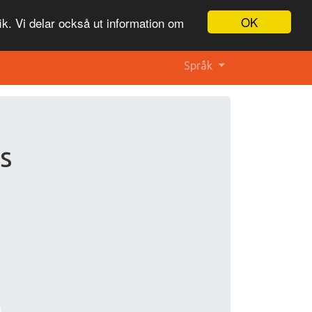
OK
ik. Vi delar också ut information om
Språk
s