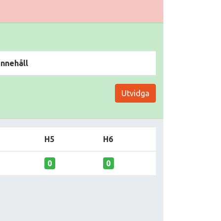
Innehåll
Utvidga
H5
H6
0
0