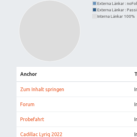
Externa Länkar : noF
Externa Länkar : Pass
Interna Länkar 100%
Anchor
Zum Inhalt springen
I
Forum
I
Probefahrt
I
Cadillac Lyriq 2022
I