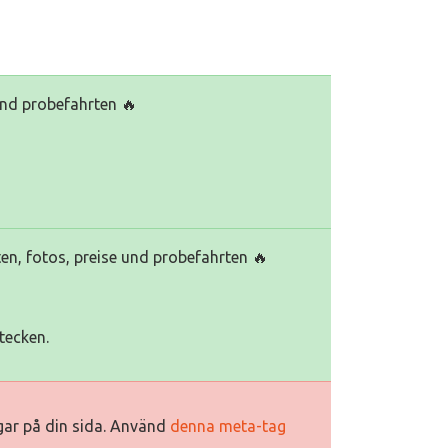
und probefahrten 🔥
en, fotos, preise und probefahrten 🔥
tecken.
ggar på din sida. Använd
denna meta-tag