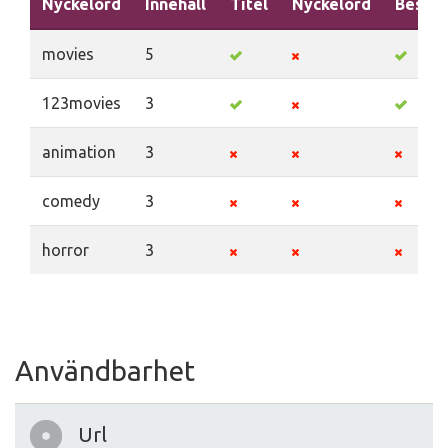
Nyckelord
Innehåll
Titel
Nyckelord
Beskri
movies
5
123movies
3
animation
3
comedy
3
horror
3
Användbarhet
Url