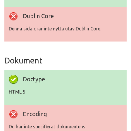
Dublin Core
Denna sida drar inte nytta utav Dublin Core.
Dokument
Doctype
HTML 5
Encoding
Du har inte specifierat dokumentens