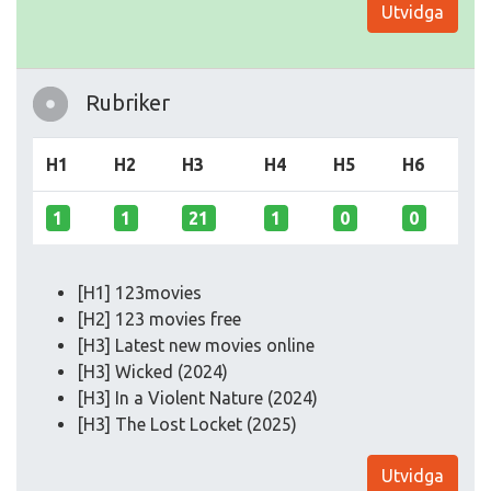
Utvidga
Rubriker
H1
H2
H3
H4
H5
H6
1
1
21
1
0
0
[H1] 123movies
[H2] 123 movies free
[H3] Latest new movies online
[H3] Wicked (2024)
[H3] In a Violent Nature (2024)
[H3] The Lost Locket (2025)
Utvidga