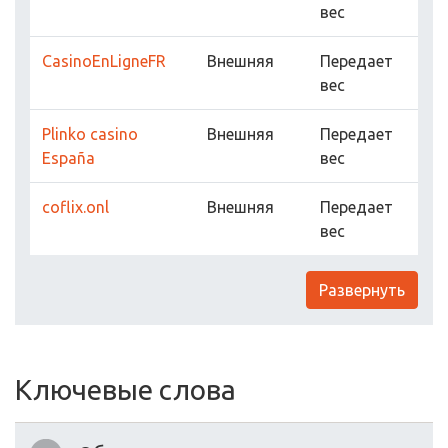
вес
CasinoEnLigneFR
Внешняя
Передает
вес
Plinko casino
Внешняя
Передает
España
вес
coflix.onl
Внешняя
Передает
вес
Развернуть
Ключевые слова