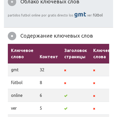
Облако ключевых слов
gmt
fútbol
partidos
futbol
online
por
gratis
directo
los
ver
Содержание ключевых слов
Ключевое
Заголовок
Ключевые
слово
Контент
страницы
слова
gmt
32
fútbol
8
online
6
ver
5