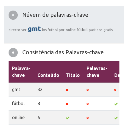
Núvem de palavras-chave
gmt
fútbol
directo
ver
los
futbol
por
online
partidos
gratis
Consistência das Palavras-chave
Palavra-
Palavras-
chave
Conteúdo
Título
chave
Descr
gmt
32
fútbol
8
online
6