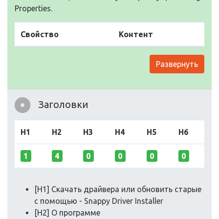
Properties.
Свойство
Контент
Развернуть
Заголовки
H1
H2
H3
H4
H5
H6
1
4
0
0
0
0
[H1] Скачать драйвера или обновить старые
с помощью - Snappy Driver Installer
[H2] О программе