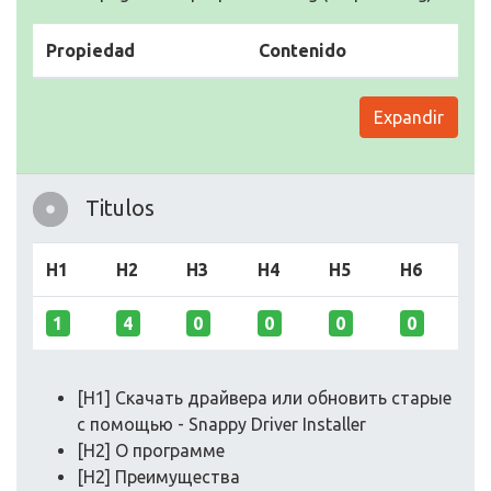
Propiedad
Contenido
Expandir
Titulos
H1
H2
H3
H4
H5
H6
1
4
0
0
0
0
[H1] Скачать драйвера или обновить старые
с помощью - Snappy Driver Installer
[H2] О программе
[H2] Преимущества