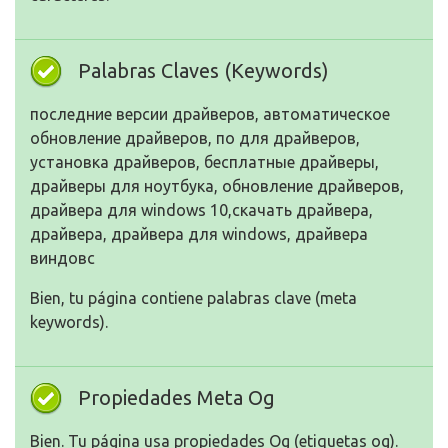
Palabras Claves (Keywords)
последние версии драйверов, автоматическое
обновление драйверов, по для драйверов,
установка драйверов, бесплатные драйверы,
драйверы для ноутбука, обновление драйверов,
драйвера для windows 10,скачать драйвера,
драйвера, драйвера для windows, драйвера
виндовс
Bien, tu página contiene palabras clave (meta
keywords).
Propiedades Meta Og
Bien. Tu página usa propiedades Og (etiquetas og).