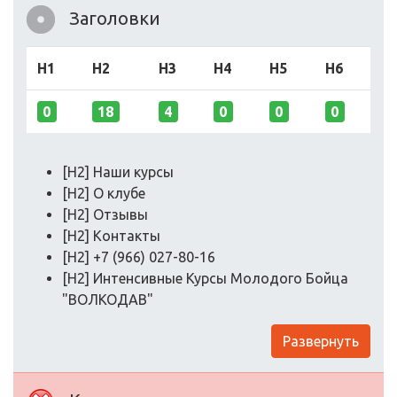
Заголовки
H1
H2
H3
H4
H5
H6
0
18
4
0
0
0
[H2] Наши курсы
[H2] О клубе
[H2] Отзывы
[H2] Контакты
[H2] +7 (966) 027-80-16
[H2] Интенсивные Курсы Молодого Бойца
"ВОЛКОДАВ"
Развернуть