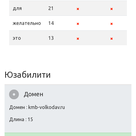
для
21
желательно
14
это
13
Юзабилити
Домен
Домен : kmb-volkodav.ru
Длина : 15